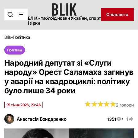
Спільнота
БЛІК - таблоїд новин України, спорт
і зірки
blik
політика
Політика
Народний депутат зі «Слуги
народу‎» Орест Саламаха загинув
у аварії на квадроциклі: політику
було лише 34 роки
★
★
★
★
★
★
★
★
★
★
2 голоси
25 січня 2026, 20:46
Анастасія Бондаренко
1351
1