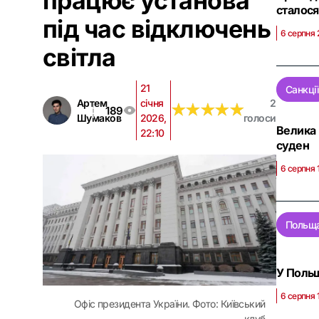
працює установа
сталося
під час відключень
6 серпня 
світла
21
Санкці
Артем
січня
2
★
★
★
★
★
★
★
★
★
★
189
Шумаков
2026,
голоси
Велика 
22:10
суден
6 серпня 
Польщ
У Польщ
6 серпня 
Офіс президента України. Фото: Київський
клуб