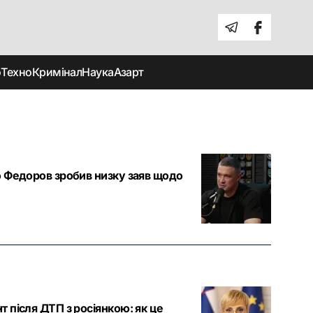
о
Техно
Кримінал
Наука
Азарт
о Федоров зробив низку заяв щодо
 після ДТП з росіянкою: як це