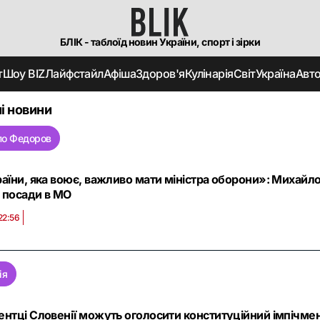
БЛІК - таблоїд новин України, спорт і зірки
т
Шоу BIZ
Лайфстайл
Афіша
Здоров'я
Кулінарія
Світ
Україна
Авт
і новини
ло Федоров
аїни, яка воює, важливо мати міністра оборони»: Михайл
а посади в МО
22:56
ія
нтці Словенії можуть оголосити конституційний імпічмент