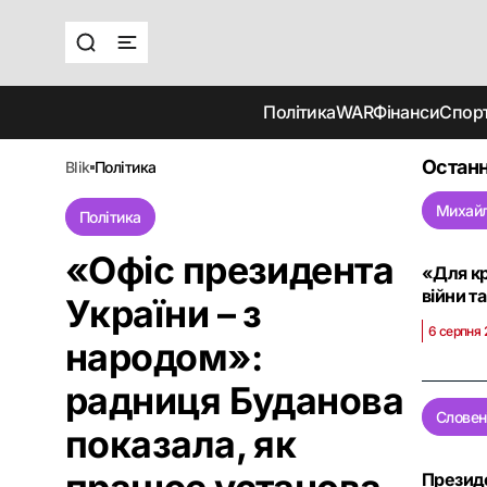
Політика
WAR
Фінанси
Спор
Останн
blik
політика
Михай
Політика
«Офіс президента
«Для кр
війни т
України – з
6 серпня 
народом»:
радниця Буданова
Словен
показала, як
Президе