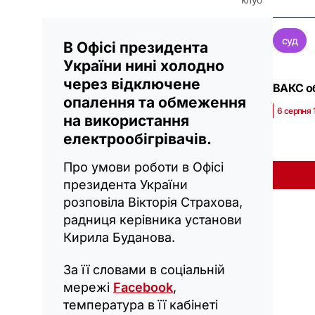
суд
В Офісі президента
України нині холодно
через відключене
ВАКС об
опалення та обмеження
6 серпня 
на використання
електрообігрівачів.
Про умови роботи в Офісі
президента України
розповіла Вікторія Страхова,
радниця керівника установи
Кирила Буданова.
За її словами в соціальній
мережі
Facebook
,
температура в її кабінеті