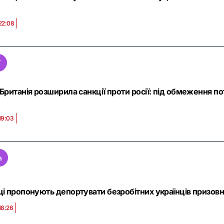
22:08
ї
Британія розширила санкції проти росії: під обмеження по
19:03
а
і пропонують депортувати безробітних українців призовно
18:26