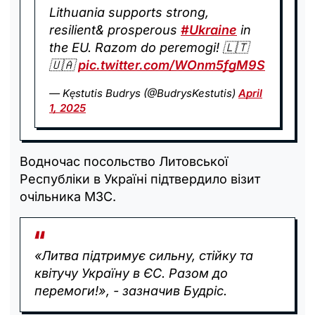
Lithuania supports strong,
resilient& prosperous
#Ukraine
in
the EU. Razom do peremogi! 🇱🇹
🇺🇦
pic.twitter.com/WOnm5fgM9S
— Kęstutis Budrys (@BudrysKestutis)
April
1, 2025
Водночас посольство Литовської
Республіки в Україні підтвердило візит
очільника МЗС.
«Литва підтримує сильну, стійку та
квітучу Україну в ЄС. Разом до
перемоги!», - зазначив Будріс.