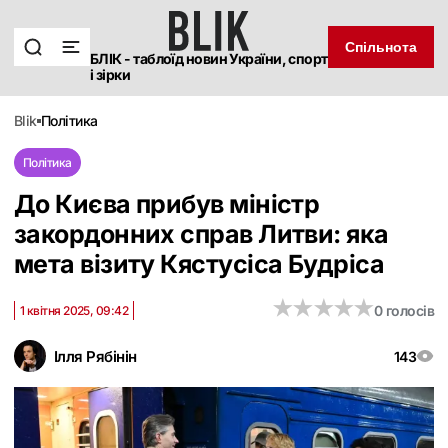
Спільнота
БЛІК - таблоїд новин України, спорт
і зірки
blik
політика
Політика
До Києва прибув міністр
закордонних справ Литви: яка
мета візиту Кястусіса Будріса
★
★
★
★
★
★
★
★
★
★
0 голосів
1 квітня 2025, 09:42
Ілля Рябінін
143