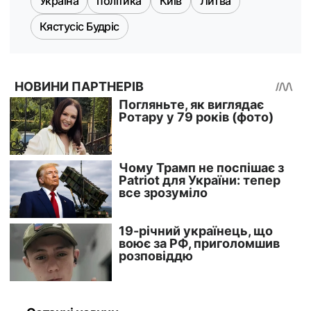
Україна
політика
Київ
Литва
Кястусіс Будріс