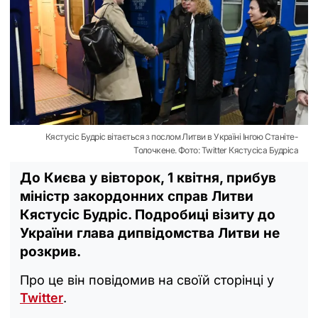
Кястусіс Будріс вітається з послом Литви в Україні Інгою Станіте-
Толочкене. Фото: Twitter Кястусіса Будріса
До Києва у вівторок, 1 квітня, прибув
міністр закордонних справ Литви
Кястусіс Будріс. Подробиці візиту до
України глава дипвідомства Литви не
розкрив.
Про це він повідомив на своїй сторінці у
Twitter
.