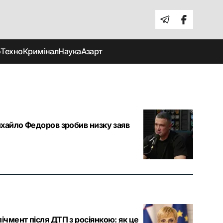
о
Техно
Кримінал
Наука
Азарт
ихайло Федоров зробив низку заяв
ічмент після ДТП з росіянкою: як це