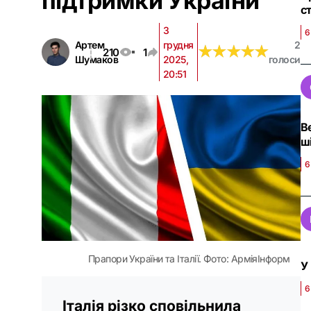
підтримки України
с
3
6
Артем
грудня
2
★
★
★
★
★
★
★
★
★
★
210
1
Шумаков
2025,
голоси
20:51
В
ш
6
Прапори України та Італії. Фото: АрміяІнформ
У
6
Італія різко сповільнила