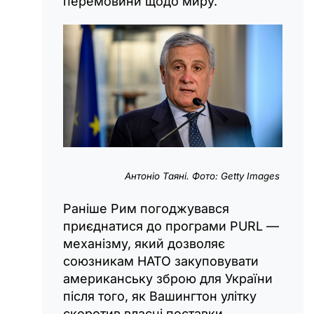
перемовини щодо миру.
Антоніо Таяні. Фото: Getty Images
Раніше Рим погоджувався
приєднатися до програми PURL —
механізму, який дозволяє
союзникам НАТО закуповувати
американську зброю для України
після того, як Вашингтон улітку
скоротив власні поставки.