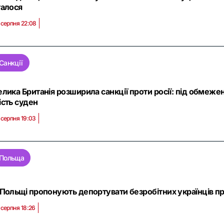
талося
 серпня 22:08
Санкції
елика Британія розширила санкції проти росії: під обмеже
ість суден
 серпня 19:03
Польща
 Польщі пропонують депортувати безробітних українців пр
 серпня 18:26