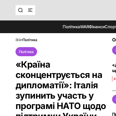
Політика
WAR
Фінанси
Спор
О
blik
політика
Політика
«Країна
«
щ
сконцентрується на
6
дипломатії»: Італія
зупинить участь у
програмі НАТО щодо
П