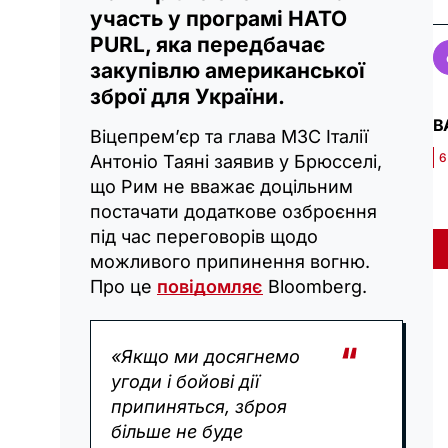
участь у програмі НАТО
PURL, яка передбачає
закупівлю американської
зброї для України.
В
Віцепрем’єр та глава МЗС Італії
6
Антоніо Таяні заявив у Брюсселі,
що Рим не вважає доцільним
постачати додаткове озброєння
під час переговорів щодо
можливого припинення вогню.
Про це
повідомляє
Bloomberg.
«Якщо ми досягнемо
угоди і бойові дії
припиняться, зброя
більше не буде