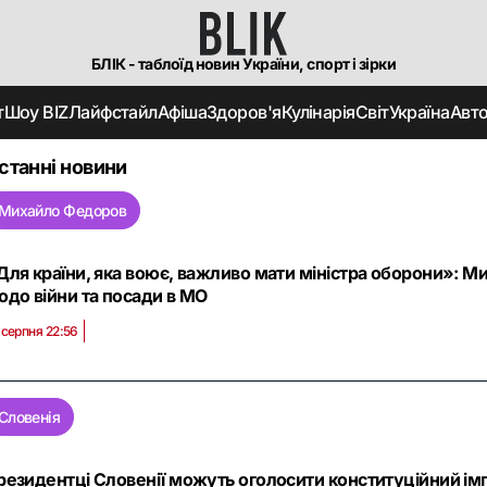
БЛІК - таблоїд новин України, спорт і зірки
т
Шоу BIZ
Лайфстайл
Афіша
Здоров'я
Кулінарія
Світ
Україна
Авт
станні новини
Михайло Федоров
Для країни, яка воює, важливо мати міністра оборони»: М
одо війни та посади в МО
 серпня 22:56
Словенія
резидентці Словенії можуть оголосити конституційний імп