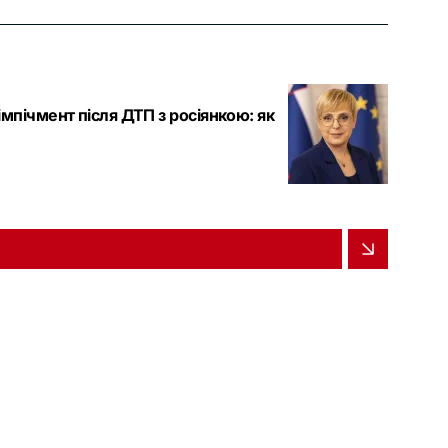
мпічмент після ДТП з росіянкою: як