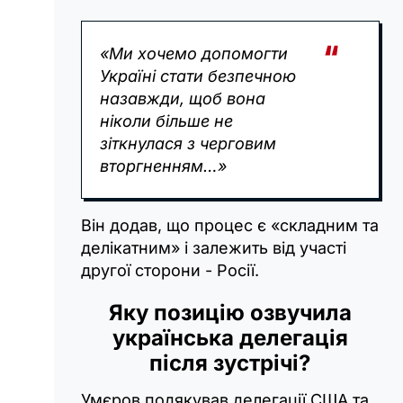
«Ми хочемо допомогти
Україні стати безпечною
назавжди, щоб вона
ніколи більше не
зіткнулася з черговим
вторгненням…»
Він додав, що процес є «складним та
делікатним» і залежить від участі
другої сторони - Росії.
Яку позицію озвучила
українська делегація
після зустрічі?
Умєров подякував делегації США та