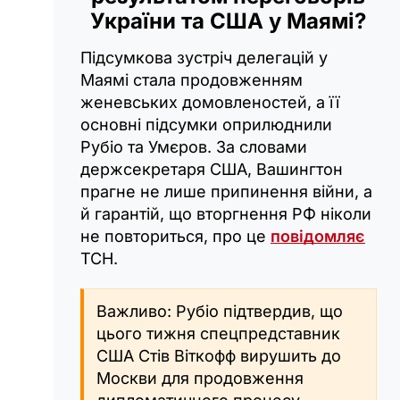
України та США у Маямі?
Підсумкова зустріч делегацій у
Маямі стала продовженням
женевських домовленостей, а її
основні підсумки оприлюднили
Рубіо та Умєров. За словами
держсекретаря США, Вашингтон
прагне не лише припинення війни, а
й гарантій, що вторгнення РФ ніколи
не повториться, про це
повідомляє
ТСН.
Важливо: Рубіо підтвердив, що
цього тижня спецпредставник
США Стів Віткофф вирушить до
Москви для продовження