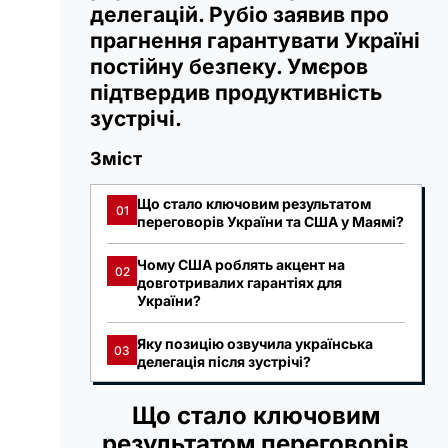
делегацій. Рубіо заявив про
прагнення гарантувати Україні
постійну безпеку. Умєров
підтвердив продуктивність
зустрічі.
Зміст
Що стало ключовим результатом
01
переговорів України та США у Маямі?
Чому США роблять акцент на
02
довготривалих гарантіях для
України?
Яку позицію озвучила українська
03
делегація після зустрічі?
Що стало ключовим
результатом переговорів