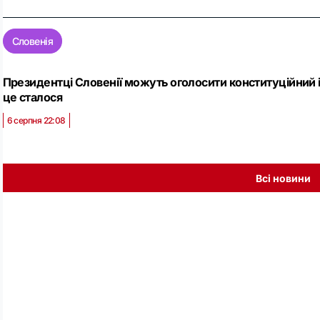
Словенія
Президентці Словенії можуть оголосити конституційний і
це сталося
6 серпня 22:08
Всі новини