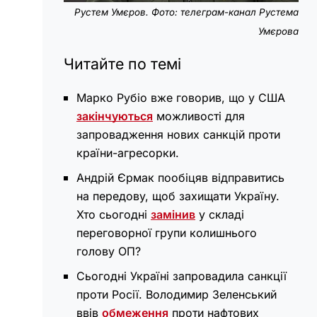
Рустем Умєров. Фото: телеграм-канал Рустема
Умєрова
Читайте по темі
Марко Рубіо вже говорив, що у США
закінчуються
можливості для
запровадження нових санкцій проти
країни-агресорки.
Андрій Єрмак пообіцяв відправитись
на передову, щоб захищати Україну.
Хто сьогодні
замінив
у складі
переговорної групи колишнього
голову ОП?
Сьогодні Україні запровадила санкції
проти Росії. Володимир Зеленський
ввів
обмеження
проти нафтових