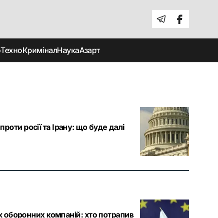
о
Техно
Кримінал
Наука
Азарт
оти росії та Ірану: що буде далі
их оборонних компаній: хто потрапив