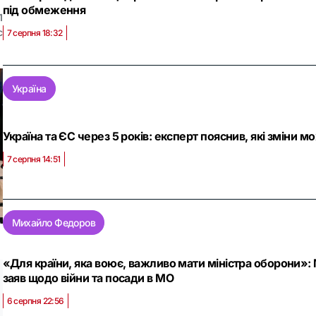
під обмеження
1
с
7 серпня 18:32
Україна
Україна та ЄС через 5 років: експерт пояснив, які зміни м
7 серпня 14:51
Михайло Федоров
«Для країни, яка воює, важливо мати міністра оборони»
заяв щодо війни та посади в МО
6 серпня 22:56