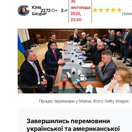
30
Юлія
листопада
★
★
★
★
★
★
★
★
★
★
2372
3
Шкурат
2025,
голо
23:20
Процес перемовин у Маямі. Фото: Getty Images
Завершились перемовини
української та американської