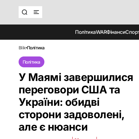
Політика
WAR
Фінанси
Спор
blik
політика
Політика
У Маямі завершилися
переговори США та
України: обидві
сторони задоволені,
але є нюанси