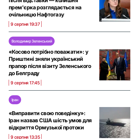
після відставки — колишня
прем'єрка розглядається на
очільницю Нафтогазу
9 серпня 19:37
Володимир Зеленський
«Косово потрібно поважати»: у
Приштині зняли український
прапор після візиту Зеленського
до Белграду
9 серпня 17:45
Іран
«Виправити свою поведінку»:
Іран назвав США шість умов для
відкриття Ормузької протоки
9 серпня 13:35