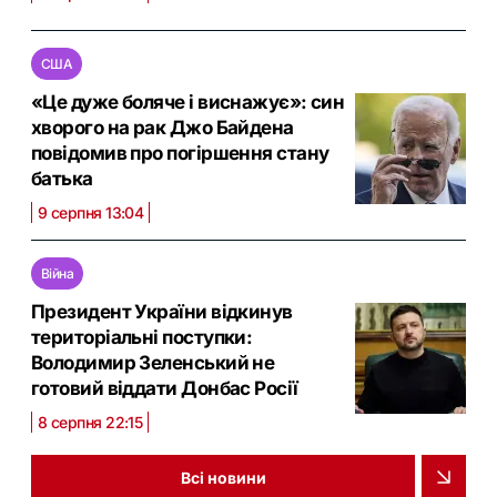
США
«Це дуже боляче і виснажує»: син
хворого на рак Джо Байдена
повідомив про погіршення стану
батька
9 серпня 13:04
Війна
Президент України відкинув
територіальні поступки:
Володимир Зеленський не
готовий віддати Донбас Росії
8 серпня 22:15
Всі новини