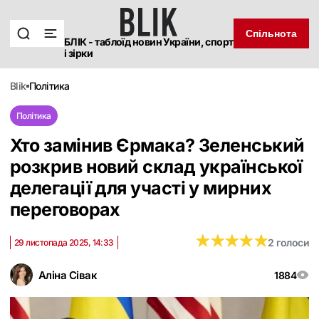
Спільнота
БЛІК - таблоїд новин України, спорт
і зірки
blik
політика
Політика
Хто замінив Єрмака? Зеленський
розкрив новий склад української
делегації для участі у мирних
переговорах
★
★
★
★
★
★
★
★
★
★
2 голоси
29 листопада 2025, 14:33
Аліна Сівак
1884