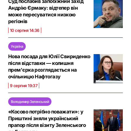
Суд послабив запобіжний захід
Андрію Єрмаку: відтепер він
може пересуватися низкою
регіонів
10 серпня 14:36
Україна
Нова посада для Юлії Свириденко
після відставки — колишня
прем'єрка розглядається на
очільницю Нафтогазу
9 серпня 19:37
Володимир Зеленський
«Косово потрібно поважати»: у
Приштині зняли український
прапор після візиту Зеленського