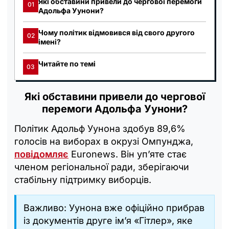
Які обставини привели до чергової перемоги
01
Адольфа Уунони?
Чому політик відмовився від свого другого
02
імені?
Читайте по темі
03
Які обставини привели до чергової
перемоги Адольфа Уунони?
Політик Адольф Уунона здобув 89,6%
голосів на виборах в окрузі Омпунджа,
повідомляє
Euronews. Він уп’яте стає
членом регіональної ради, зберігаючи
стабільну підтримку виборців.
Важливо: Уунона вже офіційно прибрав
із документів друге ім’я «Гітлер», яке