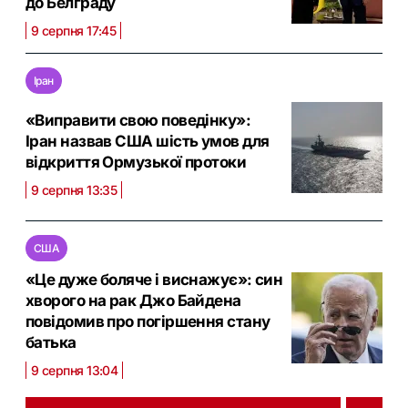
до Белграду
9 серпня 17:45
Іран
«Виправити свою поведінку»:
Іран назвав США шість умов для
відкриття Ормузької протоки
9 серпня 13:35
США
«Це дуже боляче і виснажує»: син
хворого на рак Джо Байдена
повідомив про погіршення стану
батька
9 серпня 13:04