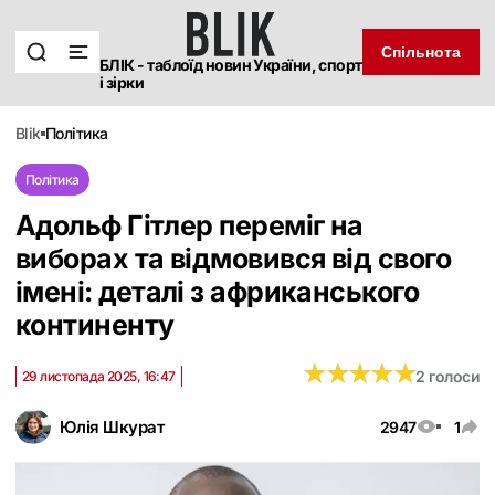
Спільнота
БЛІК - таблоїд новин України, спорт
і зірки
blik
політика
Політика
Адольф Гітлер переміг на
виборах та відмовився від свого
імені: деталі з африканського
континенту
★
★
★
★
★
★
★
★
★
★
2 голоси
29 листопада 2025, 16:47
Юлія Шкурат
2947
1