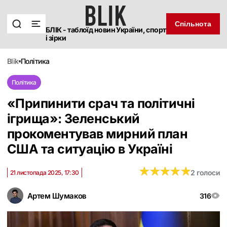
Спільнота
БЛІК - таблоїд новин України, спорт
і зірки
blik
політика
Політика
«Припинити срач та політичні
ігрища»: Зеленський
прокоментував мирний план
США та ситуацію в Україні
★
★
★
★
★
★
★
★
★
★
2 голоси
21 листопада 2025, 17:30
Артем Шумаков
316