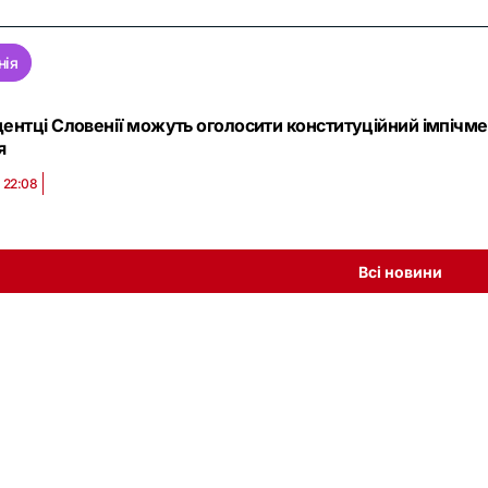
нія
ентці Словенії можуть оголосити конституційний імпічмен
я
 22:08
Всі новини