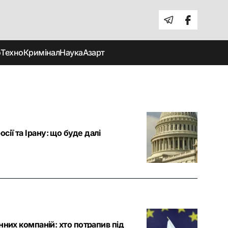
о
Техно
Кримінал
Наука
Азарт
ії та Ірану: що буде далі
нних компаній: хто потрапив під