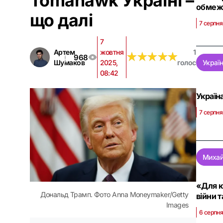
Tomahawk Україні –
обмеж
що далі
7 серпня
7
Артем
жовтня
1
★
★
★
★
★
★
★
★
★
★
968
Шумаков
2025,
голос
Украї
08:42
Україн
7 серпня
Михай
«Для к
Дональд Трамп. Фото Anna Moneymaker/Getty
війни 
Images
6 серпня