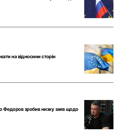
екати на відносини сторін
ло Федоров зробив низку заяв щодо