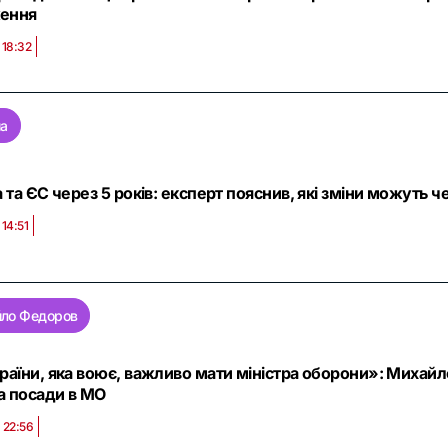
ення
 18:32
на
а та ЄС через 5 років: експерт пояснив, які зміни можуть ч
 14:51
ло Федоров
раїни, яка воює, важливо мати міністра оборони»: Михай
та посади в МО
 22:56