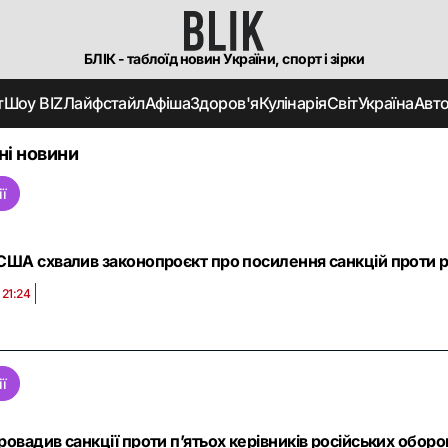
БЛІК - таблоїд новин України, спорт і зірки
т
Шоу BIZ
Лайфстайл
Афіша
Здоров'я
Кулінарія
Світ
Україна
Авт
ні новини
ії
США схвалив законопроєкт про посилення санкцій проти рос
 21:24
ії
ровадив санкції проти п’ятьох керівників російських оборо