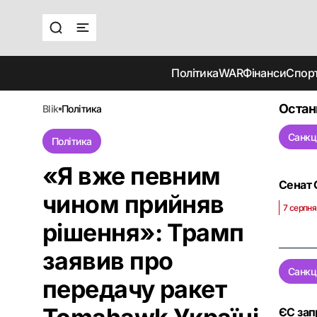
Політика
WAR
Фінанси
Спор
Остан
blik
політика
Санкц
Політика
«Я вже певним
Сенат 
чином прийняв
7 серпня
рішення»: Трамп
заявив про
Санкц
передачу ракет
ЄС зап