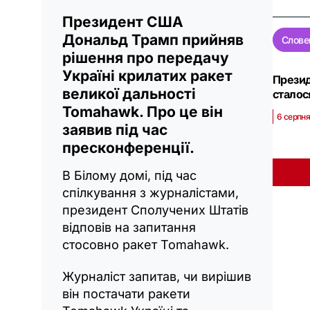
Президент США
Дональд Трамп прийняв
Слове
рішення про передачу
Україні крилатих ракет
Презид
великої дальності
сталос
Tomahawk. Про це він
6 серпня
заявив під час
пресконференції.
В Білому домі, під час
спілкування з журналістами,
президент Сполучених Штатів
відповів на запитання
стосовно ракет Tomahawk.
Журналіст запитав, чи вирішив
він постачати ракети