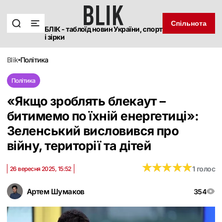
Спільнота
БЛІК - таблоїд новин України, спорт
і зірки
blik
політика
Політика
«Якщо зроблять блекаут –
битимемо по їхній енергетиці»:
Зеленський висловився про
війну, території та дітей
★
★
★
★
★
★
★
★
★
★
1 голос
26 вересня 2025, 15:52
Артем Шумаков
354