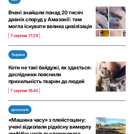
Вчені знайшли понад 20 тисяч
давніх споруд у Амазонії: там
могла існувати велика цивілізація
7 серпня 17:29
Тварини
Коти не такі байдужі, як здається:
дослідники пояснили
прихильність тварин до людей
7 серпня 16:45
археологія
«Машина часу» з плейстоцену:
учені відкопали рідкісну вимерлу
амфібію часів льодовикового