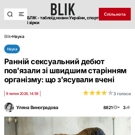
Спільнота
БЛІК - таблоїд новин України, спорт
і зірки
blik
наука
Наука
Ранній сексуальний дебют
пов'язали зі швидшим старінням
організму: що з'ясували вчені
★
★
★
★
★
★
★
★
★
★
3 голоси
9 липня 2026, 14:59
Уляна Виноградова
8821
3