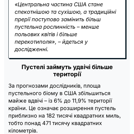
«Центральна частина США стане
спекотнішою та сухішою, а традиційні
прерії поступово замінить більш
пустельна рослинність – менше
польових квітів і більше
перекотиполя», – йдеться у
дослідженні.
Пустелі займуть удвічі більше
території
За прогнозами дослідників, площа
пустельного біому в США збільшиться
майже вдвічі – із 6% до 11,9% території
країни. Це означає розширення пустель
приблизно на 182 тисячі квадратних миль,
тобто понад 471 тисячу квадратних
кілометрів.