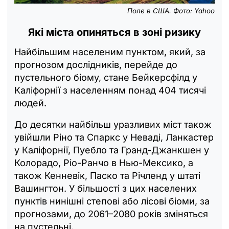
Поле в США. Фото: Yahoo
Які міста опиняться в зоні ризику
Найбільшим населеним пунктом, який, за
прогнозом дослідників, перейде до
пустельного біому, стане Бейкерсфілд у
Каліфорнії з населенням понад 404 тисячі
людей.
До десятки найбільш уразливих міст також
увійшли Ріно та Спаркс у Неваді, Ланкастер
у Каліфорнії, Пуебло та Гранд-Джанкшен у
Колорадо, Ріо-Ранчо в Нью-Мексико, а
також Кенневік, Паско та Річленд у штаті
Вашингтон. У більшості з цих населених
пунктів нинішні степові або лісові біоми, за
прогнозами, до 2061–2080 років зміняться
на пустельні.