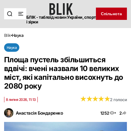
Спільнота
БЛІК - таблоїд новин України, спорт
і зірки
blik
наука
Наука
Площа пустель збільшиться
вдвічі: вчені назвали 10 великих
міст, які капітально висохнуть до
2080 року
★
★
★
★
★
★
★
★
★
★
2 голоси
8 липня 2026, 11:13
Анастасія Бондаренко
1252
2