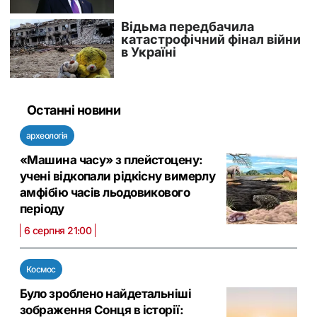
Останні новини
археологія
«Машина часу» з плейстоцену:
учені відкопали рідкісну вимерлу
амфібію часів льодовикового
періоду
6 серпня 21:00
Космос
Було зроблено найдетальніші
зображення Сонця в історії: