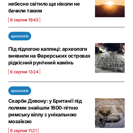
небесне світило ще ніколи не
бачили таким
6 серпня 19:43
археологія
Під підлогою каплиці: археологи
виявили на Фарерських островах
рідкісний рунічний камінь
6 серпня 13:24
археологія
Скарби Девону: у Британії під
полями знайшли 1600-літню
римську віллу з унікальною
мозаїкою
6 серпня 11:21