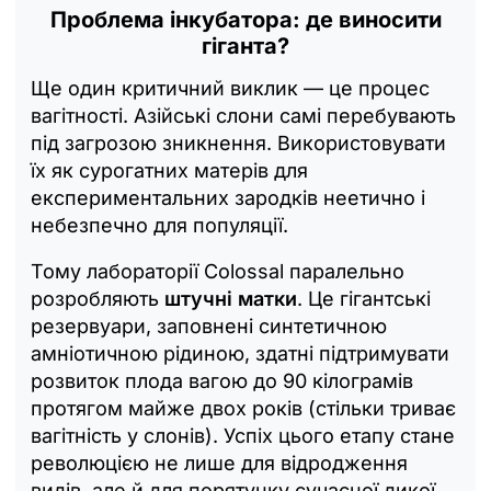
Проблема інкубатора: де виносити
гіганта?
Ще один критичний виклик — це процес
вагітності. Азійські слони самі перебувають
під загрозою зникнення. Використовувати
їх як сурогатних матерів для
експериментальних зародків неетично і
небезпечно для популяції.
Тому лабораторії Colossal паралельно
розробляють
штучні матки
. Це гігантські
резервуари, заповнені синтетичною
амніотичною рідиною, здатні підтримувати
розвиток плода вагою до 90 кілограмів
протягом майже двох років (стільки триває
вагітність у слонів). Успіх цього етапу стане
революцією не лише для відродження
видів, але й для порятунку сучасної дикої