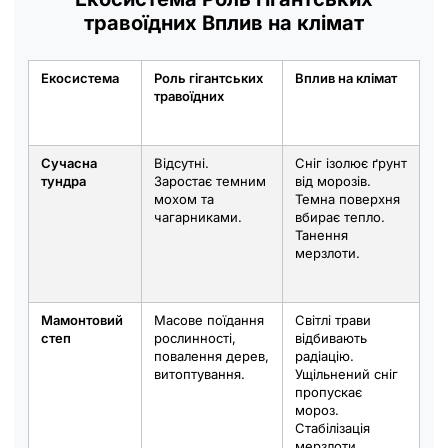
травоїдних
Вплив на клімат
Екосистема
Роль гігантських
Вплив на клімат
травоїдних
Сучасна
Відсутні.
Сніг ізолює ґрунт
тундра
Заростає темним
від морозів.
мохом та
Темна поверхня
чагарниками.
вбирає тепло.
Танення
мерзлоти.
Мамонтовий
Масове поїдання
Світлі трави
степ
рослинності,
відбивають
повалення дерев,
радіацію.
витоптування.
Ущільнений сніг
пропускає
мороз.
Стабілізація
мерзлоти.