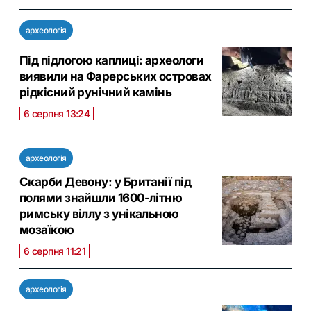
археологія
Під підлогою каплиці: археологи
виявили на Фарерських островах
рідкісний рунічний камінь
6 серпня 13:24
археологія
Скарби Девону: у Британії під
полями знайшли 1600-літню
римську віллу з унікальною
мозаїкою
6 серпня 11:21
археологія