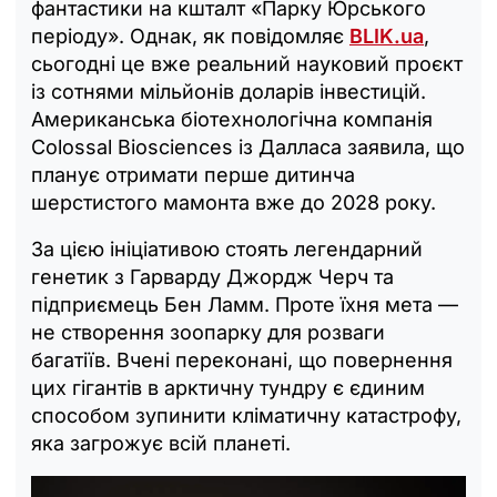
фантастики на кшталт «Парку Юрського
періоду». Однак, як повідомляє
BLIK.ua
,
сьогодні це вже реальний науковий проєкт
із сотнями мільйонів доларів інвестицій.
Американська біотехнологічна компанія
Colossal Biosciences із Далласа заявила, що
планує отримати перше дитинча
шерстистого мамонта вже до 2028 року.
За цією ініціативою стоять легендарний
генетик з Гарварду Джордж Черч та
підприємець Бен Ламм. Проте їхня мета —
не створення зоопарку для розваги
багатіїв. Вчені переконані, що повернення
цих гігантів в арктичну тундру є єдиним
способом зупинити кліматичну катастрофу,
яка загрожує всій планеті.