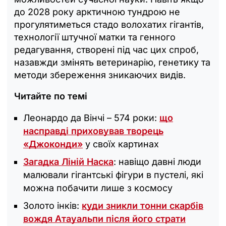
до 2028 року арктичною тундрою не
прогулятиметься стадо волохатих гігантів,
технології штучної матки та генного
редагування, створені під час цих спроб,
назавжди змінять ветеринарію, генетику та
методи збереження зникаючих видів.
Читайте по темі
Леонардо да Вінчі – 574 роки:
що
насправді приховував творець
«Джоконди»
у своїх картинах
Загадка Ліній Наска
: навіщо давні люди
малювали гігантські фігури в пустелі, які
можна побачити лише з космосу
Золото інків:
куди зникли тонни скарбів
вождя Атауальпи після його страти