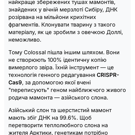
найкраще збережених тушах мамонтів,
знайдених у вічній мерзлоті Сибіру, ДНК
розірвана на мільйони крихітних
фрагментів. Клонувати тварину з такого
матеріалу, як це зробили з овечкою Доллі,
неможливо.
Тому Colossal пішла іншим шляхом. Вони
не створюють 100% ідентичну копію
вимерлого звіра. Їхній інструмент — це
технологія генного редагування
CRISPR-
Cas9
, за допомогою якої вчені
"переписують" геном найближчого живого
родича мамонта — азійського слона.
Азійський слон та шерстистий мамонт
мають збіг ДНК на 99.6%. Щоб
перетворити теплолюбного слона на
жителя Арктики, генетикам потрібно