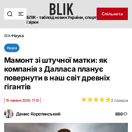
Спільнота
БЛІК - таблоїд новин України, спорт
і зірки
blik
наука
Наука
Мамонт зі штучної матки: як
компанія з Далласа планує
повернути в наш світ древніх
гігантів
★
★
★
★
★
★
★
★
★
★
2 голоси
15 червня 2026, 11:15
Денис Коротинський
886