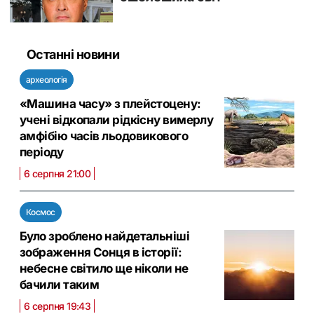
Останні новини
археологія
«Машина часу» з плейстоцену:
учені відкопали рідкісну вимерлу
амфібію часів льодовикового
періоду
6 серпня 21:00
Космос
Було зроблено найдетальніші
зображення Сонця в історії:
небесне світило ще ніколи не
бачили таким
6 серпня 19:43