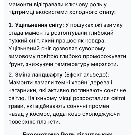
мамонти відігравали ключову роль у
підтримці екосистеми холодного степу:
Ущільнення снігу
: У пошуках їжі взимку
стада мамонтів розтоптували глибокий
пухкий сніг, який працює як ковдра.
Ущільнений сніг дозволяє суворому
зимовому повітрю глибоко проморожувати
ґрунт, знижуючи температуру мерзлоти.
Зміна ландшафту
(Ефект альбедо):
Мамонти ламали темні хвойні дерева і
чагарники, які активно поглинають сонячне
світло. На їхньому місці розросталися світлі
трави, які відбивають сонячні промені
назад у космос, додатково охолоджуючи
поверхню планети.
Екосистема
Роль гігантських