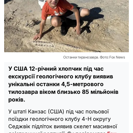
Останки тиранозавра. Фото: Fox News
У США 12-річний хлопчик під час
екскурсії геологічного клубу виявив
унікальні останки 4,5-метрового
тилозавра віком близько 85 мільйонів
років.
У штаті Канзас (США) під час польової
поїздки геологічного клубу 4-H округу
Седжвік підліток виявив скелет масивної