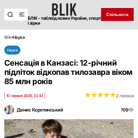
Спільнота
БЛІК - таблоїд новин України, спорт
і зірки
blik
наука
Наука
Сенсація в Канзасі: 12-річний
підліток відкопав тилозавра віком
85 млн років
★
★
★
★
★
★
★
★
★
★
2 голоси
10 червня 2026, 22:43
Денис Коротинський
709