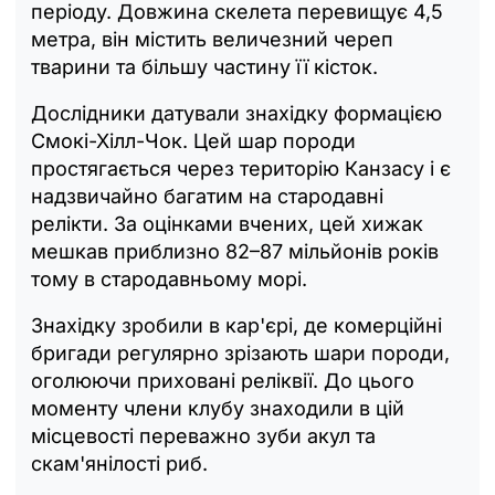
періоду. Довжина скелета перевищує 4,5
метра, він містить величезний череп
тварини та більшу частину її кісток.
Дослідники датували знахідку формацією
Смокі-Хілл-Чок. Цей шар породи
простягається через територію Канзасу і є
надзвичайно багатим на стародавні
релікти. За оцінками вчених, цей хижак
мешкав приблизно 82–87 мільйонів років
тому в стародавньому морі.
Знахідку зробили в кар'єрі, де комерційні
бригади регулярно зрізають шари породи,
оголюючи приховані реліквії. До цього
моменту члени клубу знаходили в цій
місцевості переважно зуби акул та
скам'янілості риб.