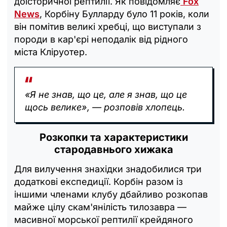
доісторичної рептилії. Як повідомляє
Fox
News
, Корбіну Булларду було 11 років, коли
він помітив великі хребці, що виступали з
породи в кар'єрі неподалік від рідного
міста Кліруотер.
«Я не знав, що це, але я знав, що це
щось велике», — розповів хлопець.
Розкопки та характеристики
стародавнього хижака
Для вилучення знахідки знадобилися три
додаткові експедиції. Корбін разом із
іншими членами клубу дбайливо розкопав
майже цілу скам'янілість тилозавра —
масивної морської рептилії крейдяного