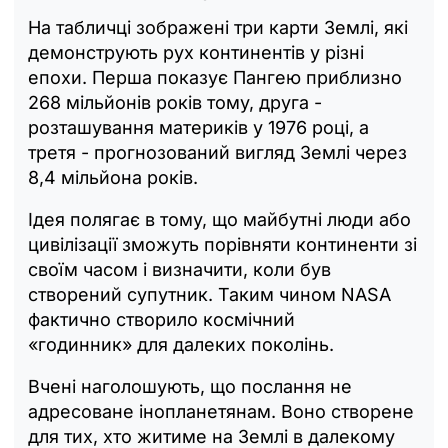
На табличці зображені три карти Землі, які
демонструють рух континентів у різні
епохи. Перша показує Пангею приблизно
268 мільйонів років тому, друга -
розташування материків у 1976 році, а
третя - прогнозований вигляд Землі через
8,4 мільйона років.
Ідея полягає в тому, що майбутні люди або
цивілізації зможуть порівняти континенти зі
своїм часом і визначити, коли був
створений супутник. Таким чином NASA
фактично створило космічний
«годинник» для далеких поколінь.
Вчені наголошують, що послання не
адресоване інопланетянам. Воно створене
для тих, хто житиме на Землі в далекому