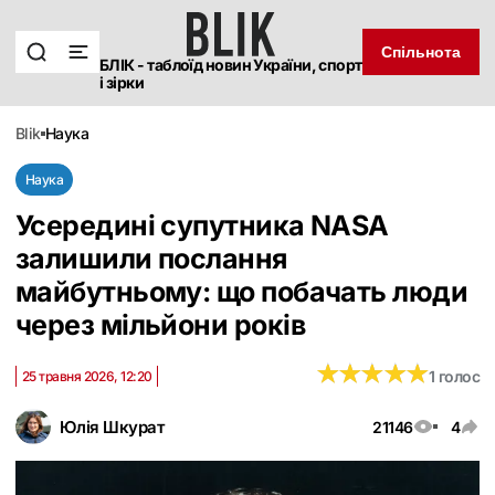
Спільнота
БЛІК - таблоїд новин України, спорт
і зірки
blik
наука
Наука
Усередині супутника NASA
залишили послання
майбутньому: що побачать люди
через мільйони років
★
★
★
★
★
★
★
★
★
★
1 голос
25 травня 2026, 12:20
Юлія Шкурат
21146
4