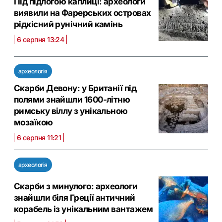
Під підлогою каплиці: археологи
виявили на Фарерських островах
рідкісний рунічний камінь
6 серпня 13:24
археологія
Скарби Девону: у Британії під
полями знайшли 1600-літню
римську віллу з унікальною
мозаїкою
6 серпня 11:21
археологія
Скарби з минулого: археологи
знайшли біля Греції античний
корабель із унікальним вантажем