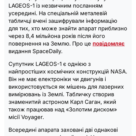
LAGEOS-1 із незвичним посланням
усередині. На спеціальній металевій
табличці вчені зашифрували інформацію
для тих, хто може знайти апарат приблизно
через 8,4 мільйона років після його
повернення на Землю. Про це
повідомляє
видання SpaceDaily.
Супутник LAGEOS-1 є однією з
найпростіших космічних конструкцій NASA.
Він не має електроніки чи двигунів і
використовується як мішень для лазерних
вимірювань із Землі. Табличку створив
знаменитий астроном Карл Саган, який
також працював над «Золотим диском»
місії Voyager.
Всередині апарата заховані дві однакові