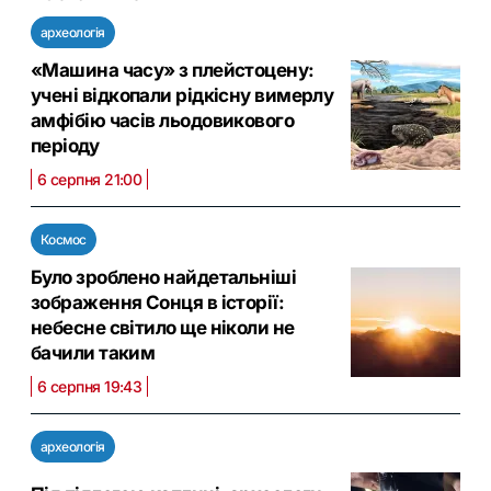
археологія
«Машина часу» з плейстоцену:
учені відкопали рідкісну вимерлу
амфібію часів льодовикового
періоду
6 серпня 21:00
Космос
Було зроблено найдетальніші
зображення Сонця в історії:
небесне світило ще ніколи не
бачили таким
6 серпня 19:43
археологія