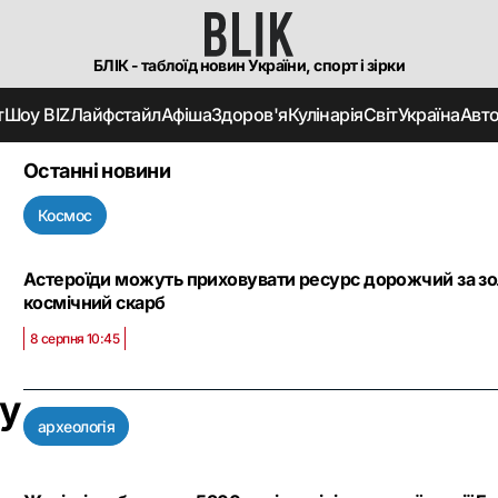
БЛІК - таблоїд новин України, спорт і зірки
т
Шоу BIZ
Лайфстайл
Афіша
Здоров'я
Кулінарія
Світ
Україна
Авт
Останні новини
Космос
Астероїди можуть приховувати ресурс дорожчий за зол
космічний скарб
8 серпня 10:45
 у
археологія