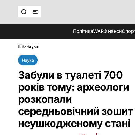
Політика
WAR
Фінанси
Спор
blik
наука
Наука
Забули в туалеті 700
років тому: археологи
розкопали
середньовічний зошит
неушкодженому стані