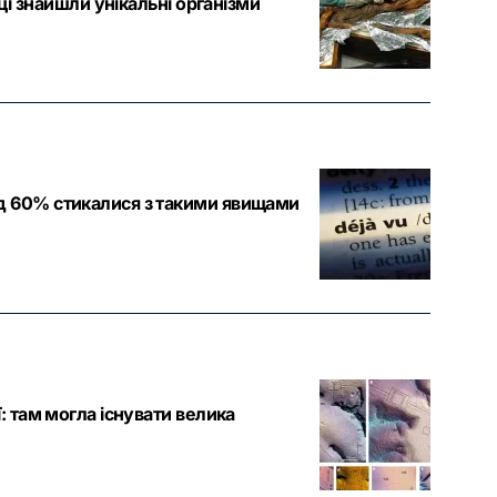
тці знайшли унікальні організми
д 60% стикалися з такими явищами
: там могла існувати велика