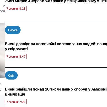
Живі мікроби через 5300 років: у тілі крижаної мумії Е
2
7 серпня 19:28
оси
Наука
Вчені дослідили незвичайні переживання людей: пона
у свідомості
7 серпня 18:47
Світ
.
Вчені знайшли понад 20 тисяч давніх споруд у Амазонії
р
цивілізація
7 серпня 17:29