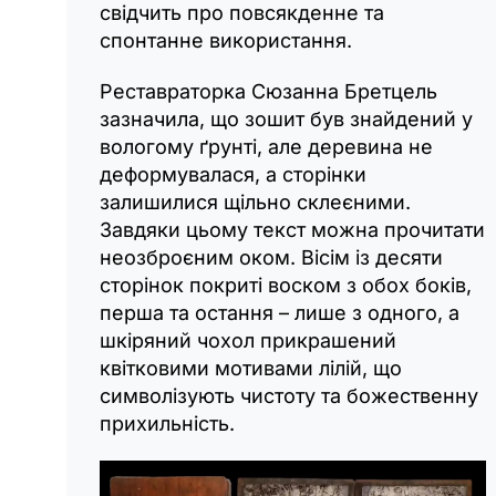
свідчить про повсякденне та
спонтанне використання.
Реставраторка Сюзанна Бретцель
зазначила, що зошит був знайдений у
вологому ґрунті, але деревина не
деформувалася, а сторінки
залишилися щільно склеєними.
Завдяки цьому текст можна прочитати
неозброєним оком. Вісім із десяти
сторінок покриті воском з обох боків,
перша та остання – лише з одного, а
шкіряний чохол прикрашений
квітковими мотивами лілій, що
символізують чистоту та божественну
прихильність.