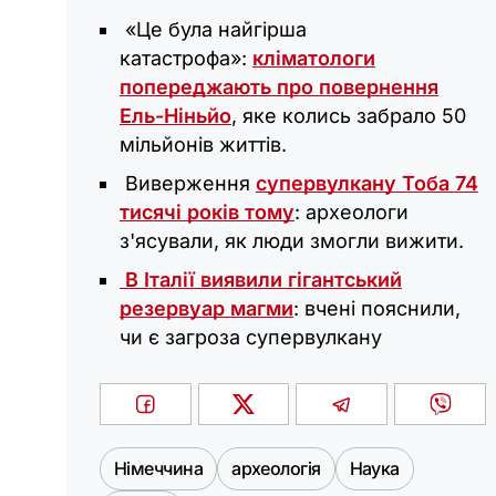
«Це була найгірша
катастрофа»:
кліматологи
попереджають про повернення
Ель-Ніньйо
, яке колись забрало 50
мільйонів життів.
Виверження
супервулкану Тоба 74
тисячі років тому
: археологи
з'ясували, як люди змогли вижити.
В Італії виявили гігантський
резервуар магми
: вчені пояснили,
чи є загроза супервулкану
Німеччина
археологія
Наука