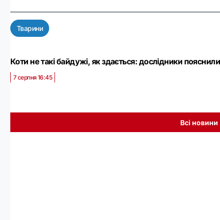
Тварини
Коти не такі байдужі, як здається: дослідники пояснил
7 серпня 16:45
Всі новини