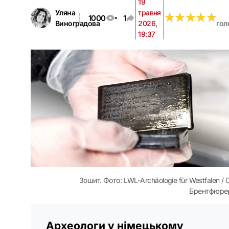
19
Уляна
травня
★
★
★
★
★
★
★
★
★
★
1000
1
Виноградова
2026,
гол
19:37
Зошит. Фото: LWL-Archäologie für Westfalen / С
Брентфюре
Археологи у німецькому