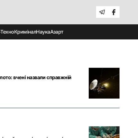
о
Техно
Кримінал
Наука
Азарт
ото: вчені назвали справжній