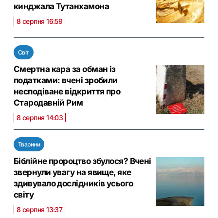
кинджала Тутанхамона
8 серпня 16:59
Світ
Смертна кара за обман із
податками: вчені зробили
несподіване відкриття про
Стародавній Рим
8 серпня 14:03
Тварини
Біблійне пророцтво збулося? Вчені
звернули увагу на явище, яке
здивувало дослідників усього
світу
8 серпня 13:37