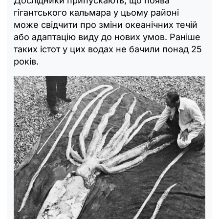
Дослідники припускають, що поява
гігантського кальмара у цьому районі
може свідчити про зміни океанічних течій
або адаптацію виду до нових умов. Раніше
таких істот у цих водах не бачили понад 25
років.