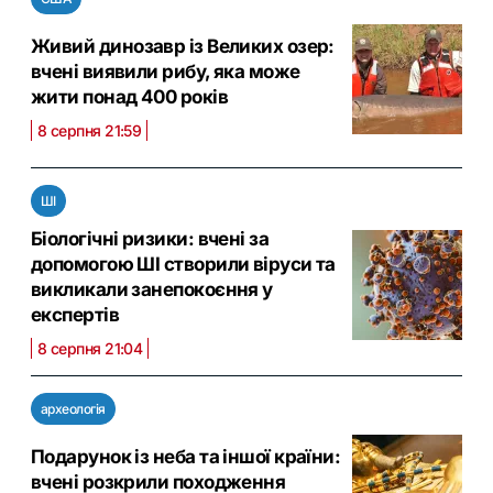
Живий динозавр із Великих озер:
вчені виявили рибу, яка може
жити понад 400 років
8 серпня 21:59
ШІ
Біологічні ризики: вчені за
допомогою ШІ створили віруси та
викликали занепокоєння у
експертів
8 серпня 21:04
археологія
Подарунок із неба та іншої країни:
вчені розкрили походження