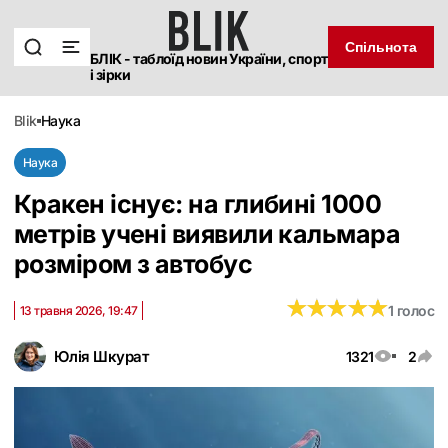
Спільнота
БЛІК - таблоїд новин України, спорт
і зірки
blik
наука
Наука
Кракен існує: на глибині 1000
метрів учені виявили кальмара
розміром з автобус
★
★
★
★
★
★
★
★
★
★
1 голос
13 травня 2026, 19:47
Юлія Шкурат
1321
2