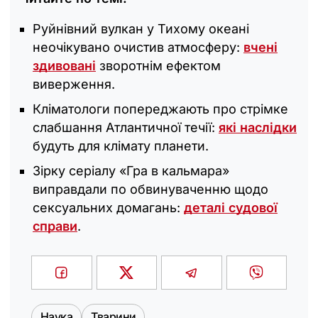
Руйнівний вулкан у Тихому океані
неочікувано очистив атмосферу:
вчені
здивовані
зворотнім ефектом
виверження.
Кліматологи попереджають про стрімке
слабшання Атлантичної течії:
які наслідки
будуть для клімату планети.
Зірку серіалу «Гра в кальмара»
виправдали по обвинуваченню щодо
сексуальних домагань:
деталі судової
справи
.
Наука
Тварини