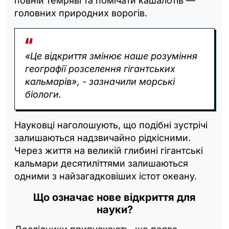
повній темряві та помічати кашалотів —
головних природних ворогів.
«Це відкриття змінює наше розуміння
географії розселення гігантських
кальмарів», - зазначили морські
біологи.
Науковці наголошують, що подібні зустрічі
залишаються надзвичайно рідкісними.
Через життя на великій глибині гігантські
кальмари десятиліттями залишаються
одними з найзагадковіших істот океану.
Що означає нове відкриття для
науки?