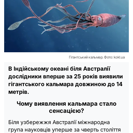
Гігантський кальмар. Фото: kokl.ua
В Індійському океані біля Австралії
дослідники вперше за 25 років виявили
гігантського кальмара довжиною до 14
метрів.
Чому виявлення кальмара стало
сенсацією?
Біля узбережжя Австралії міжнародна
група науковців уперше за чверть століття