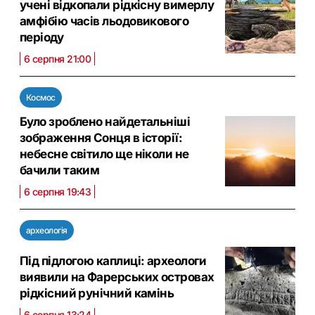
учені відкопали рідкісну вимерлу
амфібію часів льодовикового
періоду
6 серпня 21:00
Космос
Було зроблено найдетальніші
зображення Сонця в історії:
небесне світило ще ніколи не
бачили таким
6 серпня 19:43
археологія
Під підлогою каплиці: археологи
виявили на Фарерських островах
рідкісний рунічний камінь
6 серпня 13:24