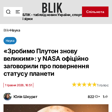
Спільнота
БЛІК - таблоїд новин України, спорт
і зірки
blik
наука
Наука
«Зробимо Плутон знову
великим»: у NASA офіційно
заговорили про повернення
статусу планети
★
★
★
★
★
★
★
★
★
★
1 голос
1 травня 2026, 16:51
Юлія Шкурат
822
1