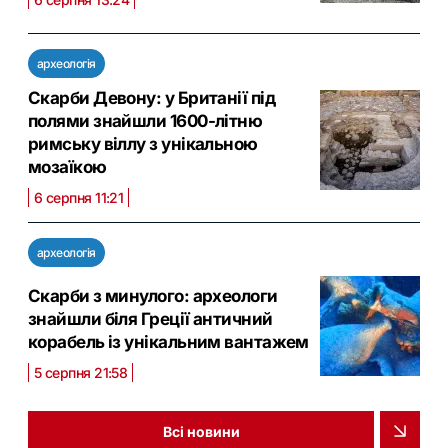
археологія
Скарби Девону: у Британії під
полями знайшли 1600-літню
римську віллу з унікальною
мозаїкою
6 серпня 11:21
археологія
Скарби з минулого: археологи
знайшли біля Греції античний
корабель із унікальним вантажем
5 серпня 21:58
Всі новини