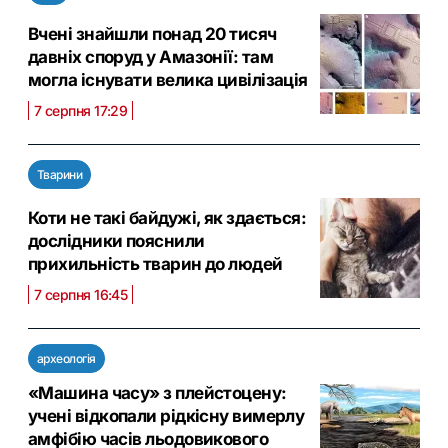
Вчені знайшли понад 20 тисяч
давніх споруд у Амазонії: там
могла існувати велика цивілізація
7 серпня 17:29
Тварини
Коти не такі байдужі, як здається:
дослідники пояснили
прихильність тварин до людей
7 серпня 16:45
археологія
«Машина часу» з плейстоцену:
учені відкопали рідкісну вимерлу
амфібію часів льодовикового