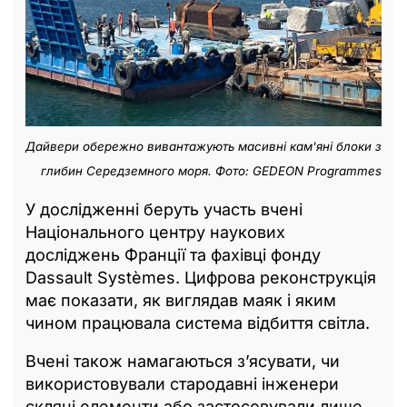
Дайвери обережно вивантажують масивні кам'яні блоки з
глибин Середземного моря. Фото: GEDEON Programmes
У дослідженні беруть участь вчені
Національного центру наукових
досліджень Франції та фахівці фонду
Dassault Systèmes. Цифрова реконструкція
має показати, як виглядав маяк і яким
чином працювала система відбиття світла.
Вчені також намагаються з’ясувати, чи
використовували стародавні інженери
скляні елементи або застосовували лише