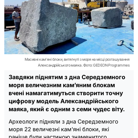
Масивні кам'яні блоки, витягнуті з моря на місці розташування
Александрійського маяка. Фото: GEDEON Programmes
Завдяки піднятим з дна Середземного
моря величезним кам’яним блокам
вчені намагатимуться створити точну
цифрову модель Александрійського
маяка, який є одним з семи чудес віту.
Археологи підняли з дна Середземного
моря 22 величезні кам'яні блоки, які
раніше були частиною знаменитого