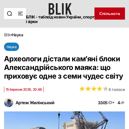
Спільнота
БЛІК - таблоїд новин України, спорт
і зірки
blik
наука
Наука
Археологи дістали кам’яні блоки
Александрійського маяка: що
приховує одне з семи чудес світу
★
★
★
★
★
★
★
★
★
★
4 голоси
15 березня 2026, 20:48
Артем Жилінський
3305
4