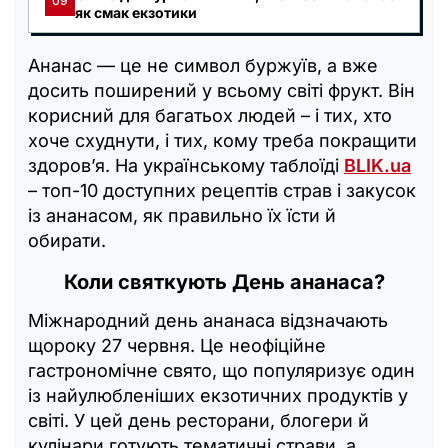
09
як смак екзотики
Ананас — це не символ буржуїв, а вже
досить поширений у всьому світі фрукт. Він
корисний для багатьох людей – і тих, хто
хоче схуднути, і тих, кому треба покращити
здоров’я. На українському таблоїді
BLIK.ua
– топ-10 доступних рецептів страв і закусок
із ананасом, як правильно їх їсти й
обирати.
Коли святкують День ананаса?
Міжнародний день ананаса відзначають
щороку 27 червня. Це неофіційне
гастрономічне свято, що популяризує один
із найулюбленіших екзотичних продуктів у
світі. У цей день ресторани, блогери й
кулінари готують тематичні страви, а