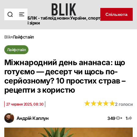
Спільнота
БЛІК - таблоїд новин України, спорт
і зірки
blik
лайфстайл
Лайфстайл
Міжнародний день ананаса: що
готуємо — десерт чи щось по-
серйозному? 10 простих страв –
рецепти з користю
★
★
★
★
★
★
★
★
★
★
2 голоси
27 червня 2025, 08:30
Андрій Каплун
349
1