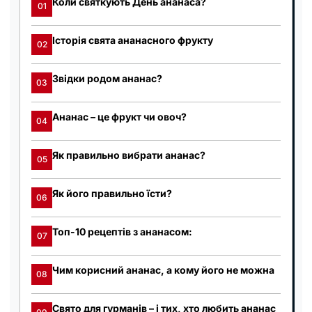
Коли святкують День ананаса?
01
Історія свята ананасного фрукту
02
Звідки родом ананас?
03
Ананас – це фрукт чи овоч?
04
Як правильно вибрати ананас?
05
Як його правильно їсти?
06
Топ-10 рецептів з ананасом:
07
Чим корисний ананас, а кому його не можна
08
Свято для гурманів – і тих, хто любить ананас