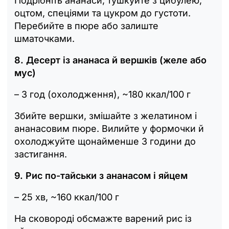
Подрібніть ананаси, тушкуйте з цибулею,
оцтом, спеціями та цукром до густоти.
Перебийте в пюре або залиште
шматочками.
8. Десерт із ананаса й вершків (желе або
мус)
– 3 год (охолодження), ~180 ккал/100 г
Збийте вершки, змішайте з желатином і
ананасовим пюре. Вилийте у формочки й
охолоджуйте щонайменше 3 години до
застигання.
9. Рис по-тайськи з ананасом і яйцем
– 25 хв, ~160 ккал/100 г
На сковороді обсмажте варений рис із