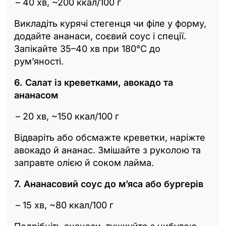
– 40 хв, ~200 ккал/100 г
Викладіть курячі стегенця чи філе у форму,
додайте ананаси, соєвий соус і спеції.
Запікайте 35–40 хв при 180°C до
рум’яності.
6. Салат із креветками, авокадо та
ананасом
– 20 хв, ~150 ккал/100 г
Відваріть або обсмажте креветки, наріжте
авокадо й ананас. Змішайте з руколою та
заправте олією й соком лайма.
7. Ананасовий соус до м’яса або бургерів
– 15 хв, ~80 ккал/100 г