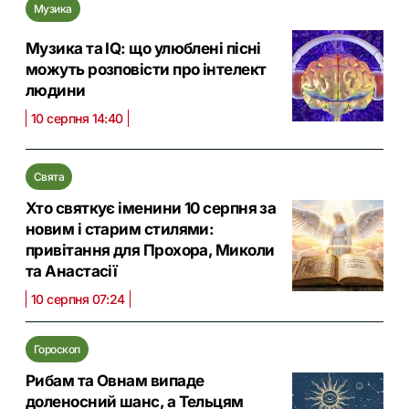
Музика
Музика та IQ: що улюблені пісні
можуть розповісти про інтелект
людини
10 серпня 14:40
Свята
Хто святкує іменини 10 серпня за
новим і старим стилями:
привітання для Прохора, Миколи
та Анастасії
10 серпня 07:24
Гороскоп
Рибам та Овнам випаде
доленосний шанс, а Тельцям