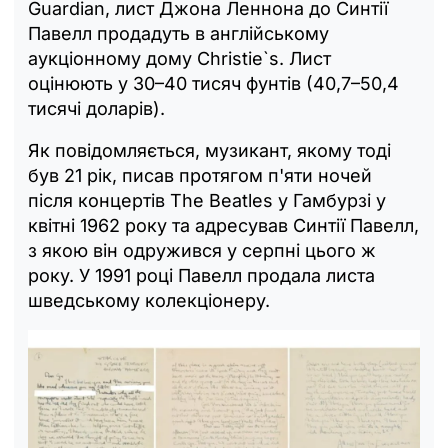
Guardian, лист Джона Леннона до Синтії
Павелл продадуть в англійському
аукціонному дому Christie`s. Лист
оцінюють у 30–40 тисяч фунтів (40,7–50,4
тисячі доларів).
Як повідомляється, музикант, якому тоді
був 21 рік, писав протягом п'яти ночей
після концертів The Beatles у Гамбурзі у
квітні 1962 року та адресував Синтії Павелл,
з якою він одружився у серпні цього ж
року. У 1991 році Павелл продала листа
шведському колекціонеру.