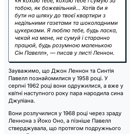
«Я кохаю тебе, кохаю тебе і сумую за
тобою, як божевільний... Хотів би я
бути на шляху до твоєї квартири з
недільними газетами та шоколадними
цукерками. Я люблю тебе, будь ласка,
чекай на мене, не сумуй і старанно
працюй, будь розумною маленькою
Сін Павелл», — писав у листі Леннон.
Зауважимо, що Джон Леннон та Синтія
Павелл познайомилися у 1958 році. У
серпні 1962 році вони одружилися, а вже у
квітні наступного року пара народила сина
Джуліана.
Вони розлучилися у 1968 році через зраду
Леннона з Йоко Оно, а пізніше Павелл
стверджувала, що протягом подружнього