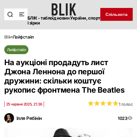
Спільнота
БЛІК - таблоїд новин України, спорт
і зірки
blik
лайфстайл
Лайфстайл
На аукціоні продадуть лист
Джона Леннона до першої
дружини: скільки коштує
рукопис фронтмена The Beatles
★
★
★
★
★
★
★
★
★
★
1 голос
25 червня 2025, 21:36
Ілля Рябінін
1023