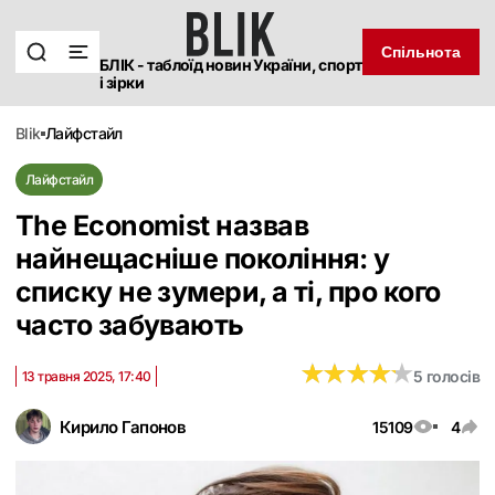
Спільнота
БЛІК - таблоїд новин України, спорт
і зірки
blik
лайфстайл
Лайфстайл
The Economist назвав
найнещасніше покоління: у
списку не зумери, а ті, про кого
часто забувають
★
★
★
★
★
★
★
★
★
★
5 голосів
13 травня 2025, 17:40
Кирило Гапонов
15109
4