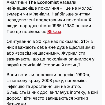
Аналітики
The Economist
назвали
найнещасніше покоління – і це не молоді
зумери чи міленіали. Найбільше життям
незадоволені представники покоління
X
–
люди, народжені між 1965 і 1980 роками.
Про це повідомляє
Blik.ua
.
Опитування в 30 країнах показало:
31%
з
них вважають себе «не дуже щасливими»
або «зовсім нещасними». Журналісти
зазначають, що це покоління опинилося у
вкрай невигідній історичній позиції.
Вони встигли пережити рецесію 1990-х,
фінансову кризу 2008 року, пандемію,
інфляцію та зростання цін на житло.
Більшість із них досі виплачує іпотеку, а їхні
дорослі діти часто залишаються жити з
батьками.