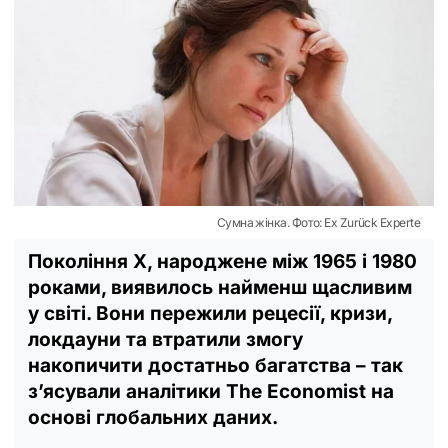
Сумна жінка. Фото: Ex Zurück Experte
Покоління X, народжене між 1965 і 1980
роками, виявилось найменш щасливим
у світі. Вони пережили рецесії, кризи,
локдауни та втратили змогу
накопичити достатньо багатства – так
з’ясували аналітики The Economist на
основі глобальних даних.