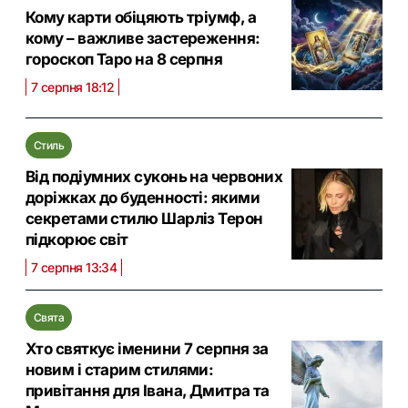
Кому карти обіцяють тріумф, а
кому – важливе застереження:
гороскоп Таро на 8 серпня
7 серпня 18:12
Стиль
Від подіумних суконь на червоних
доріжках до буденності: якими
секретами стилю Шарліз Терон
підкорює світ
7 серпня 13:34
Свята
Хто святкує іменини 7 серпня за
новим і старим стилями:
привітання для Івана, Дмитра та