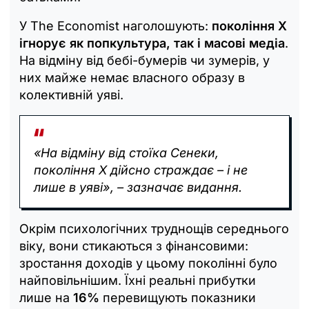
У The Economist наголошують:
покоління X
ігнорує як попкультура, так і масові медіа
.
На відміну від бебі-бумерів чи зумерів, у
них майже немає власного образу в
колективній уяві.
«На відміну від стоїка Сенеки,
покоління X дійсно страждає – і не
лише в уяві», – зазначає видання.
Окрім психологічних труднощів середнього
віку, вони стикаються з фінансовими:
зростання доходів у цьому поколінні було
найповільнішим. Їхні реальні прибутки
лише на
16%
перевищують показники