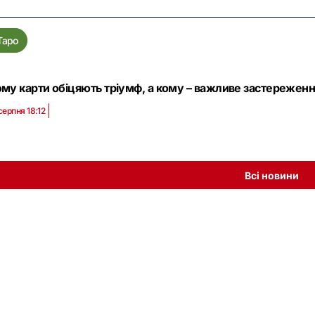
Таро
му карти обіцяють тріумф, а кому – важливе застереження
серпня 18:12
Всі новини