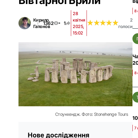
Вівтарної Брили
Ві
8 
28
Кирило
квітня
2
★
★
★
★
★
★
★
★
★
★
1362
1
Гапонов
2025,
голоси
15:02
Ча
20
8 
Стоунхендж. Фото: Stonehenge Tours
10
7 
Нове дослідження