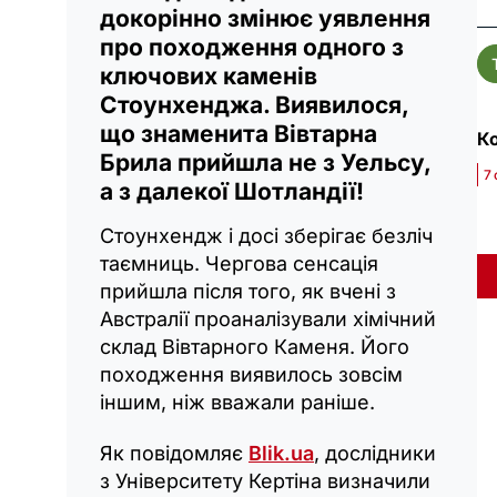
докорінно змінює уявлення
про походження одного з
ключових каменів
Стоунхенджа. Виявилося,
що знаменита Вівтарна
Ко
Брила прийшла не з Уельсу,
7 
а з далекої Шотландії!
Стоунхендж і досі зберігає безліч
таємниць. Чергова сенсація
прийшла після того, як вчені з
Австралії проаналізували хімічний
склад Вівтарного Каменя. Його
походження виявилось зовсім
іншим, ніж вважали раніше.
Як повідомляє
Blik.ua
, дослідники
з Університету Кертіна визначили