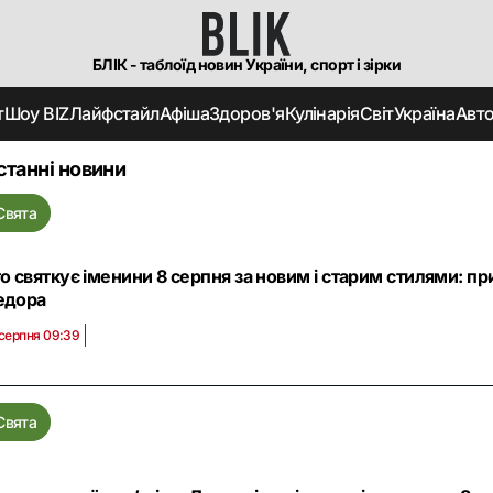
БЛІК - таблоїд новин України, спорт і зірки
т
Шоу BIZ
Лайфстайл
Афіша
Здоров'я
Кулінарія
Світ
Україна
Авт
станні новини
Свята
о святкує іменини 8 серпня за новим і старим стилями: пр
едора
 серпня 09:39
Свята