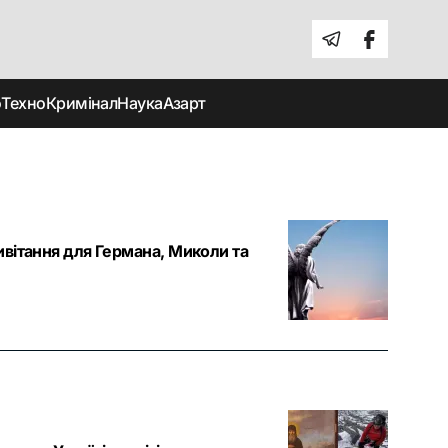
о
Техно
Кримінал
Наука
Азарт
ивітання для Германа, Миколи та