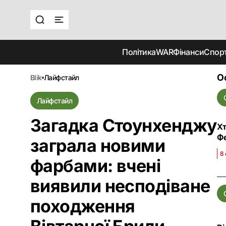
Політика
WAR
Фінанси
Спор
О
blik
лайфстайл
Лайфстайл
Загадка Стоунхенджу
Хт
Ф
заграла новими
8
фарбами: вчені
виявили несподіване
походження