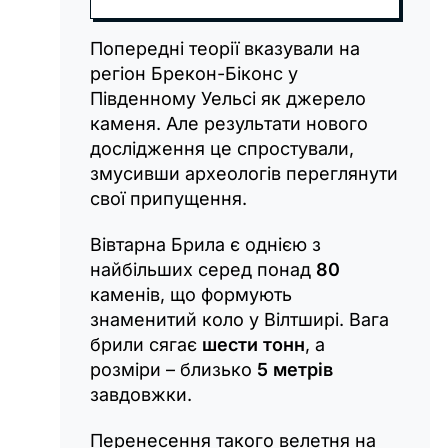
Попередні теорії вказували на
регіон Брекон-Біконс у
Південному Уельсі як джерело
каменя. Але результати нового
дослідження це спростували,
змусивши археологів переглянути
свої припущення.
Вівтарна Брила є однією з
найбільших серед понад
80
каменів, що формують
знаменитий коло у Вілтширі. Вага
брили сягає
шести тонн
, а
розміри – близько
5 метрів
завдовжки.
Перенесення такого велетня на