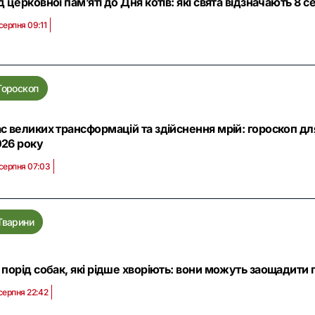
д церковної памʼяті до Дня котів: які свята відзначають 8 сер
серпня 09:11
Гороскоп
с великих трансформацій та здійснення мрій: гороскоп дл
26 року
серпня 07:03
Тварини
 порід собак, які рідше хворіють: вони можуть заощадити 
серпня 22:42