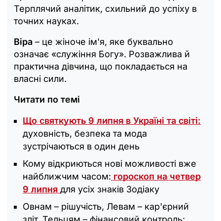
Терплячий аналітик, схильний до успіху в
точних науках.
Віра
– це жіноче ім'я, яке буквально
означає «служіння Богу». Розважлива й
практична дівчина, що покладається на
власні сили.
Читати по темі
Що святкують 9 липня в Україні та світі:
духовність, безпека та мода
зустрічаються в один день
Кому відкриються нові можливості вже
найближчим часом:
гороскоп на четвер
9 липня
для усіх знаків Зодіаку
Овнам – рішучість, Левам – кар'єрний
зліт, Тельцям – фінансовий контроль: