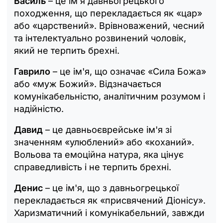
Василь
– це ім'я давньогрецького
походження, що перекладається як «цар»
або «царствений». Врівноважений, чесний
та інтелектуально розвинений чоловік,
який не терпить брехні.
Гаврило
– це ім'я, що означає «Сила Божа»
або «муж Божий». Відзначається
комунікабельністю, аналітичним розумом і
надійністю.
Давид
– це давньоєврейське ім'я зі
значенням «улюблений» або «коханий».
Вольова та емоційна натура, яка цінує
справедливість і не терпить брехні.
Денис
– це ім'я, що з давньогрецької
перекладається як «присвячений Діонісу».
Харизматичний і комунікабельний, завжди