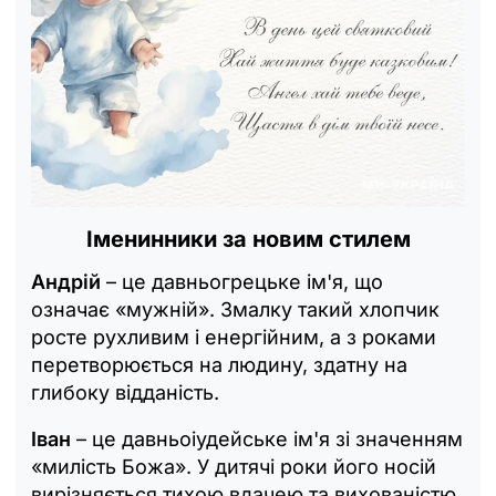
Іменинники за новим стилем
Андрій
– це давньогрецьке ім'я, що
означає «мужній». Змалку такий хлопчик
росте рухливим і енергійним, а з роками
перетворюється на людину, здатну на
глибоку відданість.
Іван
– це давньоіудейське ім'я зі значенням
«милість Божа». У дитячі роки його носій
вирізняється тихою вдачею та вихованістю,