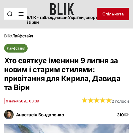
Спільнота
БЛІК - таблоїд новин України, спорт
і зірки
blik
лайфстайл
Лайфстайл
Хто святкує іменини 9 липня за
новим і старим стилями:
привітання для Кирила, Давида
та Віри
★
★
★
★
★
★
★
★
★
★
2 голоси
9 липня 2026, 08:39
Анастасія Бондаренко
310