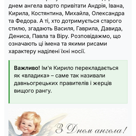
днем ангела варто привітати Андрія, Івана,
Кирила, Костянтина, Михайла, Олександра
та Федора. А ті, хто дотримується старого
стилю, згадають Василя, Гаврила, Давида,
Дениса, Павла та Віру. Розповідажмо, що
означають ці імена та якими рисами
характеру наділені їхні носії.
Важливо!
Ім'я Кирило перекладається
як «владика» – саме так називали
давньогрецьких правителів і жерців
вищого рангу.