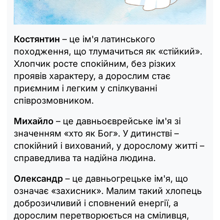
Костянтин
– це ім'я латинського
походження, що тлумачиться як «стійкий».
Хлопчик росте спокійним, без різких
проявів характеру, а дорослим стає
приємним і легким у спілкуванні
співрозмовником.
Михайло
– це давньоєврейське ім'я зі
значенням «хто як Бог». У дитинстві –
спокійний і вихований, у дорослому житті –
справедлива та надійна людина.
Олександр
– це давньогрецьке ім'я, що
означає «захисник». Малим такий хлопець
доброзичливий і сповнений енергії, а
дорослим перетворюється на сміливця,