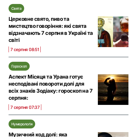
Свята
Церковне свято, пиво та
мистецтво говоріння: які свята
відзначають 7 серпня в Україні та
світі
7 серпня 08:51
Гороскоп
Аспект Місяця та Урана готує
несподівані повороти долі для
всіх знаків Зодіаку: гороскоп на 7
серпня:
7 серпня 07:37
Нумерологія
Музичний код долі: яка