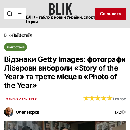
Спільнота
БЛІК - таблоїд новин України, спорт
і зірки
blik
лайфстайл
Лайфстайл
Відзнаки Getty Images: фотографи
Ліберови вибороли «Story of the
Year» та третє місце в «Photo of
the Year»
★
★
★
★
★
★
★
★
★
★
1 голос
8 липня 2026, 19:08
Олег Норов
172