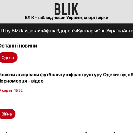
БЛІК - таблоїд новин України, спорт і зірки
т
Шоу BIZ
Лайфстайл
Афіша
Здоров'я
Кулінарія
Світ
Україна
Авт
Останні новини
Одеса
Росіяни атакували футбольну інфраструктуру Одеси: від о
Чорноморця – відео
7 серпня 15:52
Війна