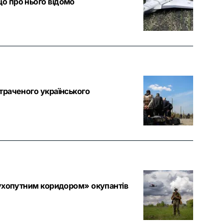
що про нього відомо
страченого українського
«сухопутним коридором» окупантів