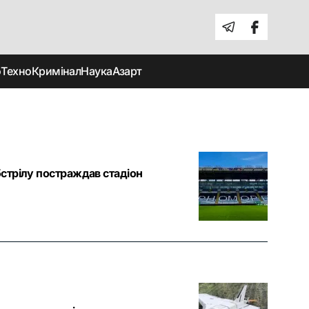
о
Техно
Кримінал
Наука
Азарт
бстрілу постраждав стадіон