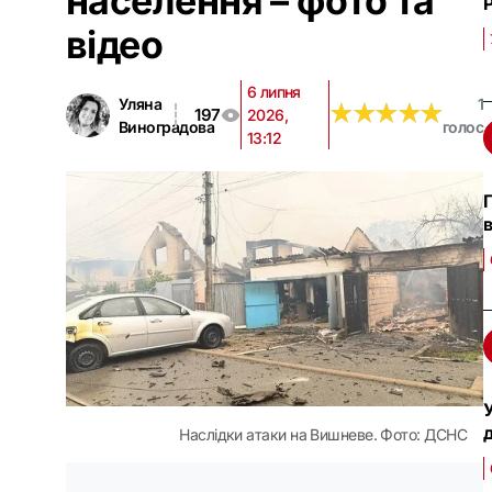
населення – фото та
відео
6 липня
Уляна
1
★
★
★
★
★
★
★
★
★
★
197
2026,
Виноградова
голос
13:12
Наслідки атаки на Вишневе. Фото: ДСНС