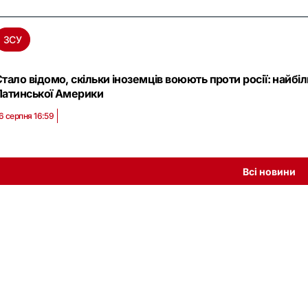
ЗСУ
тало відомо, скільки іноземців воюють проти росії: найбі
Латинської Америки
6 серпня 16:59
Всі новини