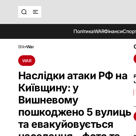
Політика
WAR
Фінанси
Спор
blik
war
WAR
Наслідки атаки РФ на
Київщину: у
Вишневому
пошкоджено 5 вулиць
та евакуйовується