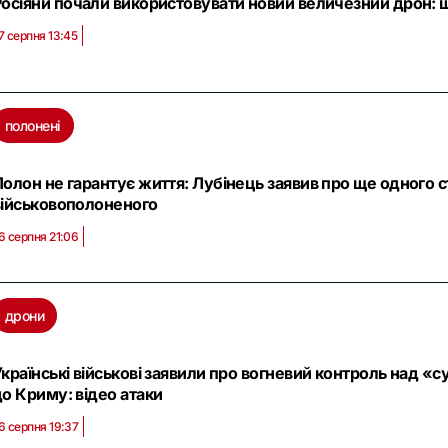
Росіяни почали використовувати новий величезний дрон: 
7 серпня 13:45
полонені
Полон не гарантує життя: Лубінець заявив про ще одного 
військовополоненого
6 серпня 21:06
дрони
Українські військові заявили про вогневий контроль над 
до Криму: відео атаки
6 серпня 19:37