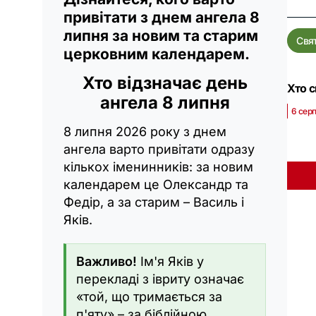
привітати з днем ангела 8
липня за новим та старим
Свя
церковним календарем.
Хто відзначає день
Хто с
ангела 8 липня
6 сер
8 липня 2026 року з днем
ангела варто привітати одразу
кількох іменинників: за новим
календарем це Олександр та
Федір, а за старим – Василь і
Яків.
Важливо!
Ім'я Яків у
перекладі з івриту означає
«той, що тримається за
п'яту» – за біблійною