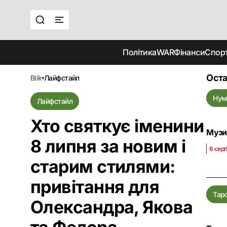
Політика
WAR
Фінанси
Спор
Оста
blik
лайфстайл
Нум
Лайфстайл
Хто святкує іменини
Музи
8 липня за новим і
6 серп
старим стилями:
привітання для
Тар
Олександра, Якова