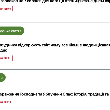
гороскоп на 7 серпня: для кого ця п'ятниця стане днем ка
ня 18:56
орська стаття
обудинки підкорюють світ: чому все більше людей цікавл
ядає
ня 16:45
та
раження Господнє та Яблучний Спас: історія, традиції та
ня 09:11