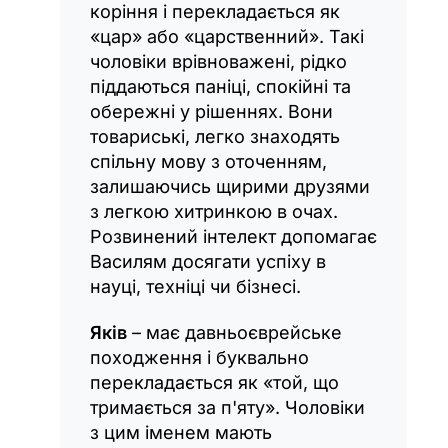
коріння і перекладається як
«цар» або «царственний». Такі
чоловіки врівноважені, рідко
піддаються паніці, спокійні та
обережні у рішеннях. Вони
товариські, легко знаходять
спільну мову з оточенням,
залишаючись щирими друзями
з легкою хитринкою в очах.
Розвинений інтелект допомагає
Василям досягати успіху в
науці, техніці чи бізнесі.
Яків
– має давньоєврейське
походження і буквально
перекладається як «той, що
тримається за п'яту». Чоловіки
з цим іменем мають