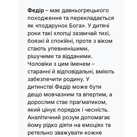
Федір
– має давньогрецького
походження та перекладається
як «подарунок Бога». У дитячі
роки такі хлопці зазвичай тихі,
боязкі й спокійні, проте з віком
стають упевненішими,
рішучими та відданими.
Чоловіки з цим іменем –
старанні й відповідальні, вміють
забезпечити родину. У
дитинстві Федір може бути
дещо мовчазним та впертим, а
дорослим стає прагматиком,
який цінує порядок і чесність.
Аналітичний розум допомагає
йому рідко діяти на емоціях та
ретельно зважувати кожне