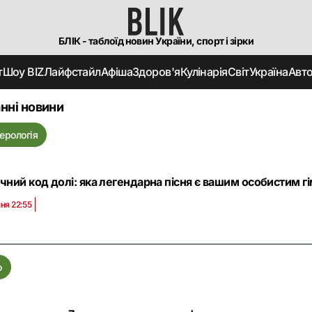
БЛІК - таблоїд новин України, спорт і зірки
т
Шоу BIZ
Лайфстайл
Афіша
Здоров'я
Кулінарія
Світ
Україна
Авт
нні новини
ерологія
чний код долі: яка легендарна пісня є вашим особистим 
ня 22:55
о