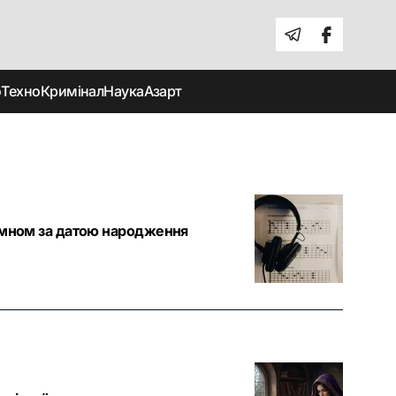
о
Техно
Кримінал
Наука
Азарт
гімном за датою народження