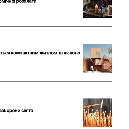
рмічної розплати
яться компактним житлом та як воно
 заборони свята