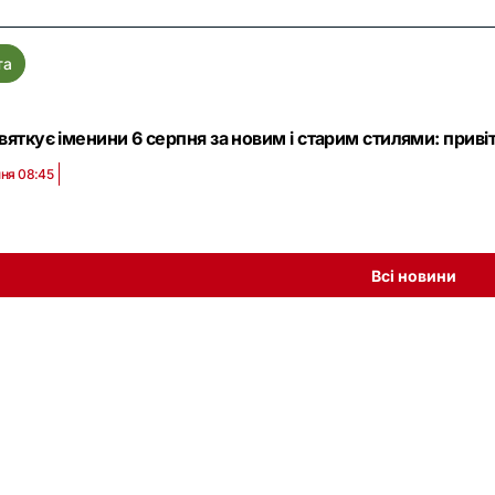
та
вяткує іменини 6 серпня за новим і старим стилями: прив
пня 08:45
Всі новини