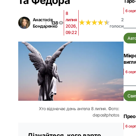
та Федора
Таро-
6 серп
8
Анастасія
липня
2
★
★
★
★
★
★
★
★
★
★
138
Бондаренко
2026,
голоси
09:22
Авт
Мікр
вигл
6 серп
Свя
Хто відзначає день ангела 8 липня. Фото:
depositphotos
Преоб
6 серп
Дізнайтеся, кого варто