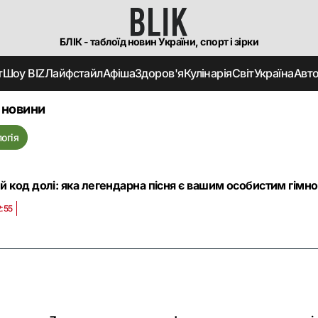
БЛІК - таблоїд новин України, спорт і зірки
т
Шоу BIZ
Лайфстайл
Афіша
Здоров'я
Кулінарія
Світ
Україна
Авт
 новини
огія
 код долі: яка легендарна пісня є вашим особистим гім
2:55