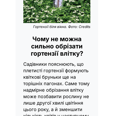
Гортензії біля вікна. Фото: Credits
Чому не можна
сильно обрізати
гортензії влітку?
Садівники пояснюють, що
плетисті гортензії формують
квіткові бруньки ще на
торішніх пагонах. Саме тому
надмірне обрізання влітку
може позбавити рослину не
лише другої хвилі цвітіння
цього року, а й зменшити
кількість квітів у наступному