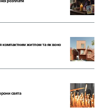
чної розплати
ся компактним житлом та як воно
орони свята