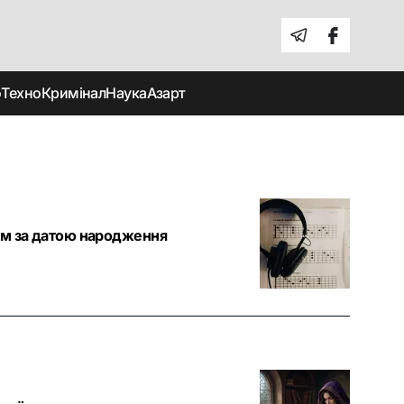
о
Техно
Кримінал
Наука
Азарт
ном за датою народження