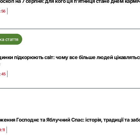
оскоп на 7 серпня: для кого ця п'ятниця стане днем кармі
8:56
ка стаття
инки підкорюють світ: чому все більше людей цікавлять
є
6:45
ення Господнє та Яблучний Спас: історія, традиції та заб
:11