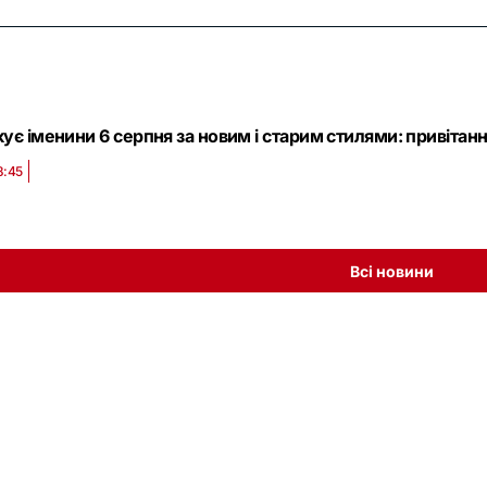
кує іменини 6 серпня за новим і старим стилями: привітан
8:45
Всі новини