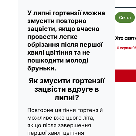
У липні гортензії можна
Свята
змусити повторно
зацвісти, якщо вчасно
провести легке
Хто свят
обрізання після першої
6 серпня 0
хвилі цвітіння та не
пошкодити молоді
бруньки.
Як змусити гортензії
зацвісти вдруге в
липні?
Повторне цвітіння гортензій
можливе вже цього літа,
якщо після завершення
першої хвилі цвітіння