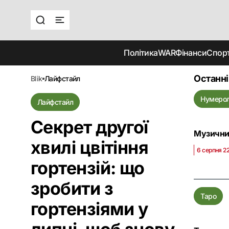
Політика
WAR
Фінанси
Спор
Останні
blik
лайфстайл
Нумерол
Лайфстайл
Секрет другої
Музичний
хвилі цвітіння
6 серпня 2
гортензій: що
зробити з
Таро
гортензіями у