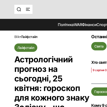
Політика
WAR
Фінанси
Спор
Останн
blik
лайфстайл
Свята
Лайфстайл
Астрологічний
Хто свят
прогноз на
9 серпня 0
сьогодні, 25
квітня: гороскоп
Гороско
для кожного знаку
Кому 9 с