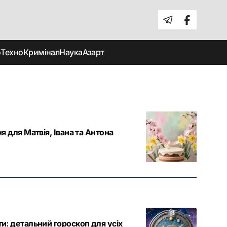
о
Техно
Кримінал
Наука
Азарт
я для Матвія, Івана та Антона
ти: детальний гороскоп для усіх