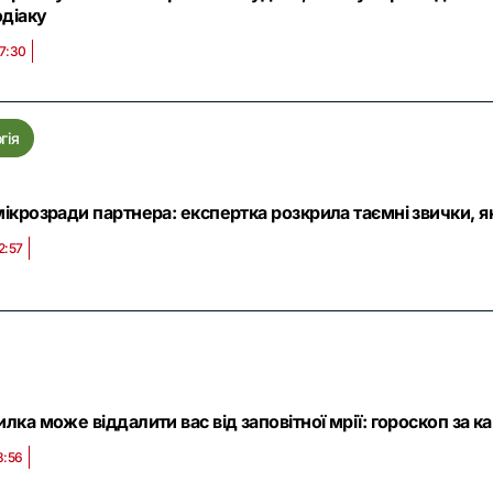
одіаку
7:30
гія
ікрозради партнера: експертка розкрила таємні звички, як
2:57
лка може віддалити вас від заповітної мрії: гороскоп за к
8:56