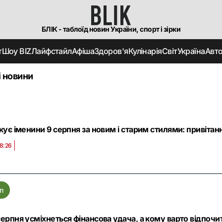
БЛІК - таблоїд новин України, спорт і зірки
т
Шоу BIZ
Лайфстайл
Афіша
Здоров'я
Кулінарія
Світ
Україна
Авт
і новини
кує іменини 9 серпня за новим і старим стилями: привітанн
8:26
п
ерпня усміхнеться фінансова удача, а кому варто відпочи