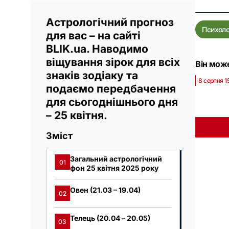
Астрологічний прогноз
Психоло
для вас – на сайті
BLIK.ua. Наводимо
віщування зірок для всіх
Він може
знаків зодіаку та
8 серпня 1
подаємо передбачення
для сьогоднішнього дня
– 25 квітня.
Зміст
Загальний астрологічний
01
фон 25 квітня 2025 року
Овен (21.03 – 19.04)
02
Телець (20.04 – 20.05)
03