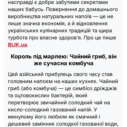
насправді є добре забутими секретами
наших бабусь. Повернення до домашнього
виробництва натуральних напоїв — це не
лише значна економія, а й відновлення
українських кулінарних традицій та щира
турбота про власне здоров'я. Про це пише
BLIK.ua
.
Король під марлею: Чайний гриб, він
же сучасна комбуча
Цей азійський прибулець свого часу став
головним напоєм на наших кухнях. Чайний
гриб (або комбуча) — це симбіоз дріжджів
та оцтовокислих бактерій, який
перетворює звичайний солодкий чай на
кисло-солодкий газований напій. У
минулому його любили як смачний і
дешевий замінник солодкої газованої води,