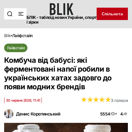
Спільнота
БЛІК - таблоїд новин України, спорт
і зірки
blik
лайфстайл
Лайфстайл
Комбуча від бабусі: які
ферментовані напої робили в
українських хатах задовго до
появи модних брендів
★
★
★
★
★
★
★
★
★
★
3 голоси
30 червня 2026, 11:41
Денис Коротинський
5554
4