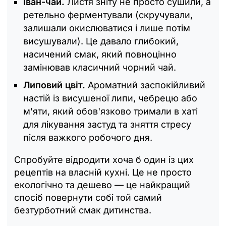
Іван-чай.
Листя зніту не просто сушили, а
ретельно ферментували (скручували,
залишали окислюватися і лише потім
висушували). Це давало глибокий,
насичений смак, який повноцінно
замінював класичний чорний чай.
Липовий цвіт.
Ароматний заспокійливий
настій із висушеної липи, чебрецю або
м'яти, який обов'язково тримали в хаті
для лікування застуд та зняття стресу
після важкого робочого дня.
Спробуйте відродити хоча б один із цих
рецептів на власній кухні. Це не просто
екологічно та дешево — це найкращий
спосіб повернути собі той самий
безтурботний смак дитинства.