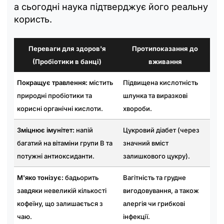
а сьогодні наука підтверджує його реальну
користь.
Переваги для здоров'я
Протипоказання до
(Пробіотики в банці)
вживання
Покращує травлення:
містить
Підвищена кислотність
природні пробіотики та
шлунка та виразкові
корисні органічні кислоти.
хвороби.
Зміцнює імунітет:
напій
Цукровий діабет (через
багатий на вітаміни групи B та
значний вміст
потужні антиоксиданти.
залишкового цукру).
М'яко тонізує:
бадьорить
Вагітність та грудне
завдяки невеликій кількості
вигодовування, а також
кофеїну, що залишається з
алергія чи грибкові
чаю.
інфекції.