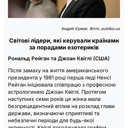
Андрій Єрмак. Фото: publika.ua
Світові лідери, які керували країнами
за порадами езотериків
Рональд Рейган та Джоан Квіглі (США)
Після замаху на життя американського
президента у 1981 році перша леді Ненсі
Рейган ініціювала співпрацю з професною
астрологинею Джоан Квіглі. Протягом
наступних семи років ця жінка мала
безпрецедентний вплив на розклад глави
держави, визначаючи сприятливі та
небезпечні періоди для будь-якої
активності. Квіглі погоджувала графіки