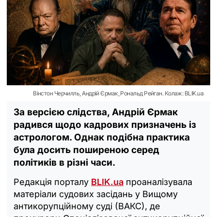
Вінстон Черчилль, Андрій Єрмак, Рональд Рейган. Колаж: BLIK.ua
За версією слідства, Андрій Єрмак
радився щодо кадрових призначень із
астрологом. Однак подібна практика
була досить поширеною серед
політиків в різні часи.
Редакція порталу
BLIK.ua
проаналізувала
матеріали судових засідань у Вищому
антикорупційному суді (ВАКС), де