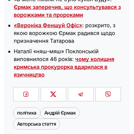
Єрмак заперечив, що консультувався з
ворожками та пророками
«Вероніка Феншуй Офіс»
: розкрито, з
якою ворожкою Єрмак радився щодо
призначення Татарова
Наталії «няш-мяш» Поклонській
виповнилося 46 років:
чому колишня
кримська прокурорка вдарилася в
язичництво
політика
Андрій Єрмак
Авторська стаття