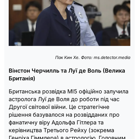
Пак Кин Хе. Фото: ms.detector.media
Вінстон Черчилль та Луї де Воль (Велика
Британія)
Британська розвідка MI5 офіційно залучила
астролога Луї де Воля до роботи під час
Другої світової війни. Це стратегічне
рішення базувалося на розвідданих про
фанатичну віру Адольфа Гітлера та
керівництва Третього Рейху (зокрема
Генріха Гіммлера) в астрологію. Головним