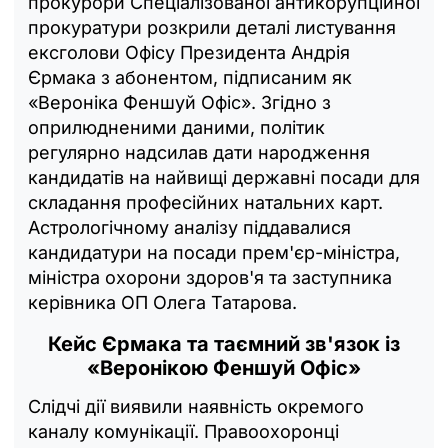
прокурори Спеціалізованої антикорупційної
прокуратури розкрили деталі листування
ексголови Офісу Президента Андрія
Єрмака з абонентом, підписаним як
«Вероніка Феншуй Офіс». Згідно з
оприлюдненими даними, політик
регулярно надсилав дати народження
кандидатів на найвищі державні посади для
складання професійних натальних карт.
Астрологічному аналізу піддавалися
кандидатури на посади прем'єр-міністра,
міністра охорони здоров'я та заступника
керівника ОП Олега Татарова.
Кейс Єрмака та таємний зв'язок із
«Веронікою Феншуй Офіс»
Слідчі дії виявили наявність окремого
каналу комунікації. Правоохоронці