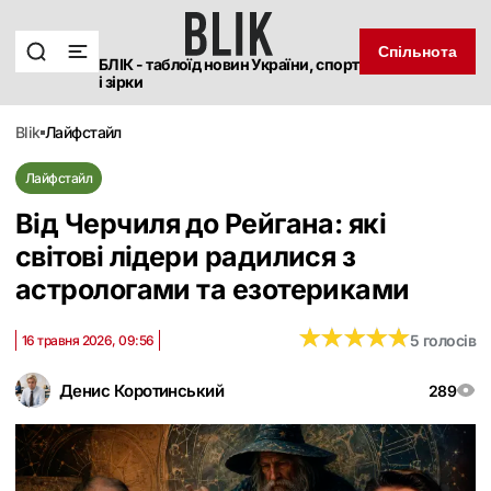
Спільнота
БЛІК - таблоїд новин України, спорт
і зірки
blik
лайфстайл
Лайфстайл
Від Черчиля до Рейгана: які
світові лідери радилися з
астрологами та езотериками
★
★
★
★
★
★
★
★
★
★
5 голосів
16 травня 2026, 09:56
Денис Коротинський
289