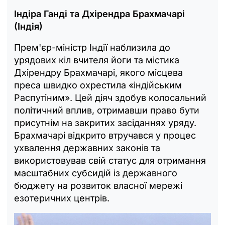
Індіра Ганді та Дхірендра Брахмачарі
(Індія)
Прем'єр-міністр Індії наблизила до
урядових кіл вчителя йоги та містика
Дхірендру Брахмачарі, якого місцева
преса швидко охрестила «індійським
Распутіним». Цей діяч здобув колосальний
політичний вплив, отримавши право бути
присутнім на закритих засіданнях уряду.
Брахмачарі відкрито втручався у процес
ухвалення державних законів та
використовував свій статус для отримання
масштабних субсидій із державного
бюджету на розвиток власної мережі
езотеричних центрів.