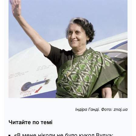
Індіра Ганді. Фото: znaj.ua
Читайте по темі
«В мене ніколи не було кукол Вуду»: