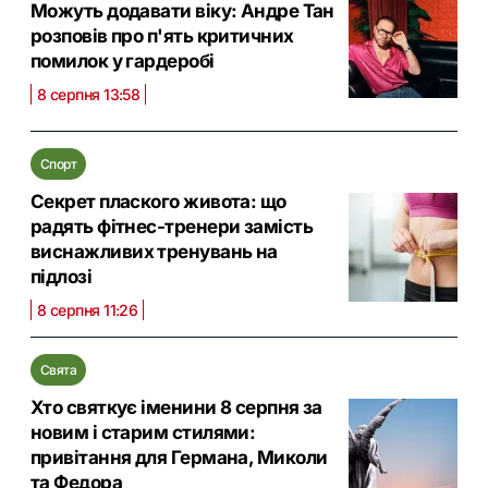
Можуть додавати віку: Андре Тан
розповів про п'ять критичних
помилок у гардеробі
8 серпня 13:58
Спорт
Секрет плаского живота: що
радять фітнес-тренери замість
виснажливих тренувань на
підлозі
8 серпня 11:26
Свята
Хто святкує іменини 8 серпня за
новим і старим стилями:
привітання для Германа, Миколи
та Федора