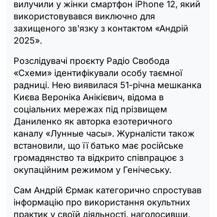
вилучили у жінки смартфон iPhone 12, який
використовувався виключно для
захищеного зв'язку з контактом «Андрій
2025».
Розслідувачі проєкту Радіо Свобода
«Схеми» ідентифікували особу таємної
радниці. Нею виявилася 51-річна мешканка
Києва Вероніка Анікієвич, відома в
соціальних мережах під прізвищем
Даниленко як авторка езотеричного
каналу «Лунные часы». Журналісти також
встановили, що її батько має російське
громадянство та відкрито співпрацює з
окупаційним режимом у Генічеську.
Сам Андрій Єрмак категорично спростував
інформацію про використання окультних
практик у своїй діяльності, наголосивши,