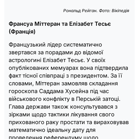
Рональд Рейган. Фото: Вікіпедія
Франсуа Міттеран та Елізабет Тесьє
(Франція)
Французький лідер систематично
звертався за порадами до відомої
астрологині Елізабет Тесьє. У своїх
опублікованих мемуарах вона підтвердила
факт тісної співпраці з президентом. За її
словами, Міттеран замовляв складання
гороскопа Саддама Хусейна під час
військового конфлікту в Перській затоці.
Глава держави також консультувався з
зірками щодо тактики лікування свого
прихованого раку простати та вираховував
математично ідеальну дату для
проведення референдуму щодо