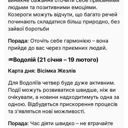
виникне бажання оточити себе приємними
людьми та позитивними емоціями.
Козероги можуть відчути, що багато речей
починають складатися більш природно, без
зайвої боротьби
Порада:
Оточіть себе гармонією – вона
прийде до вас через приємних людей.
♒
Водолій (21 січня – 19 лютого)
Карта дня: Вісімка Жезлів
Для Водоліїв четвер буде дуже активним.
Події можуть розвиватися швидше, ніж ви
очікували, а новини надходитимуть одна за
одною. Відбудеться прискорення процесів
та з'являться нові можливості.
Порада:
Час діяти швидко – не втрачайте