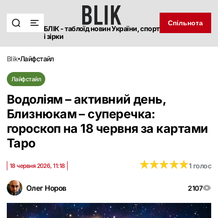
Спільнота
БЛІК - таблоїд новин України, спорт
і зірки
blik
лайфстайл
Лайфстайл
Водоліям – активний день,
Близнюкам – суперечка:
гороскоп на 18 червня за картами
Таро
★
★
★
★
★
★
★
★
★
★
1 голос
18 червня 2026, 11:18
Олег Норов
2107