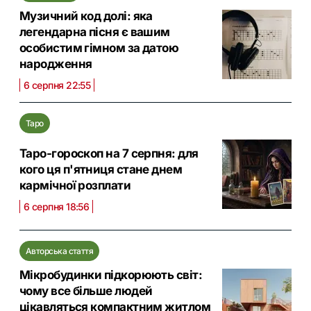
Музичний код долі: яка
легендарна пісня є вашим
особистим гімном за датою
народження
6 серпня 22:55
Таро
Таро-гороскоп на 7 серпня: для
кого ця п'ятниця стане днем
кармічної розплати
6 серпня 18:56
Авторська стаття
Мікробудинки підкорюють світ:
чому все більше людей
цікавляться компактним житлом