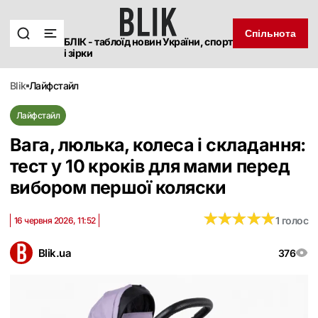
Спільнота
БЛІК - таблоїд новин України, спорт
і зірки
blik
лайфстайл
Лайфстайл
Вага, люлька, колеса і складання:
тест у 10 кроків для мами перед
вибором першої коляски
★
★
★
★
★
★
★
★
★
★
1 голос
16 червня 2026, 11:52
Blik.ua
376