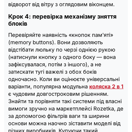
відворот від вітру з оглядовим віконцем.
Крок 4: перевірка механізму зняття
блоків
Перевіряйте наявність «кнопок пам'яті»
(memory buttons). Вони дозволяють
відстібати люльку по черзі однією рукою
(натиснули кнопку з одного боку — вона
зафіксувалася, потім з іншого), а не
затискати тугі важелі з обох боків
одночасно. Коли ви оцінюєте універсальні
варіанти, популярна модульна
коляска 2 в 1
є чудовим довгостроковим рішенням.
Знайти та порівняти такі системи під власні
вимоги зручно на маркетплейсі Rozetka, де
за допомогою фільтрів ваги та ширини
основи можна наочно зіставити моделі від
різних виробників. Купуючи такий