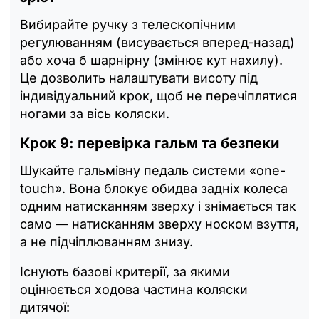
Вибирайте ручку з телескопічним
регулюванням (висувається вперед-назад)
або хоча б шарнірну (змінює кут нахилу).
Це дозволить налаштувати висоту під
індивідуальний крок, щоб не перечіплятися
ногами за вісь коляски.
Крок 9: перевірка гальм та безпеки
Шукайте гальмівну педаль системи «one-
touch». Вона блокує обидва задніх колеса
одним натисканням зверху і знімається так
само — натисканням зверху носком взуття,
а не підчіплюванням знизу.
Існують базові критерії, за якими
оцінюється ходова частина коляски
дитячої: