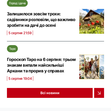
Город і дача
Залишилося зовсім трохи:
садівники розповіли, що важливо
зробити на дачі до осені
5 серпня 21:59
Таро
Гороскоп Таро на 6 серпня: трьом
знакам випали найсильніші
Аркани та прорив у справах
5 серпня 19:04
Всі новини