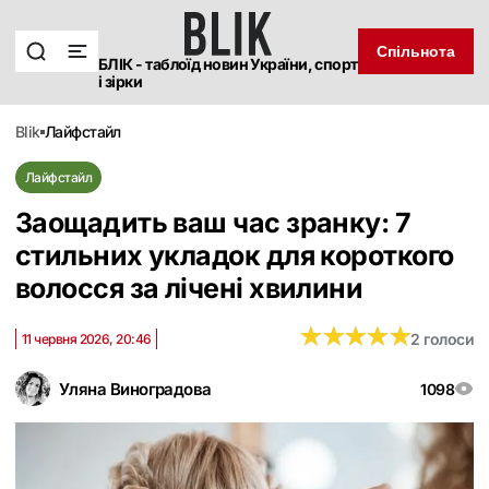
Спільнота
БЛІК - таблоїд новин України, спорт
і зірки
blik
лайфстайл
Лайфстайл
Заощадить ваш час зранку: 7
стильних укладок для короткого
волосся за лічені хвилини
★
★
★
★
★
★
★
★
★
★
2 голоси
11 червня 2026, 20:46
Уляна Виноградова
1098