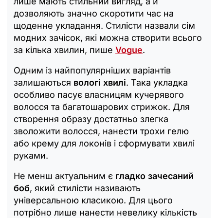
лише мають стильний вигляд, а й
дозволяють значно скоротити час на
щоденне укладання. Стилісти назвали сім
модних зачісок, які можна створити всього
за кілька хвилин, пише
Vogue
.
Одним із найпопулярніших варіантів
залишаються
вологі хвилі
. Така укладка
особливо пасує власницям кучерявого
волосся та багатошарових стрижок. Для
створення образу достатньо злегка
зволожити волосся, нанести трохи гелю
або крему для локонів і сформувати хвилі
руками.
Не менш актуальним є
гладко зачесаний
боб
, який стилісти називають
універсальною класикою. Для цього
потрібно лише нанести невелику кількість