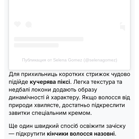
Публикация от Selena Gomez (@selenagomez)
Для прихильниць коротких стрижок чудово
підійде
кучерява піксі
. Легка текстура та
недбалі локони додають образу
динамічності й характеру. Якщо волосся від
природи хвилясте, достатньо підкреслити
завитки спеціальним кремом.
Ще один швидкий спосіб освіжити зачіску
— підкрутити
кінчики волосся назовні
.