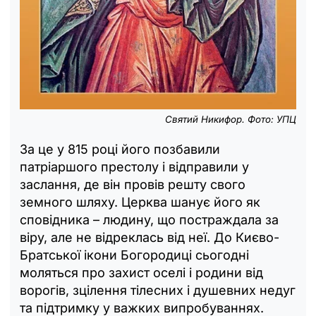
Святий Никифор. Фото: УПЦ
За це у 815 році його позбавили
патріаршого престолу і відправили у
заслання, де він провів решту свого
земного шляху. Церква шанує його як
сповідника – людину, що постраждала за
віру, але не відреклась від неї. До Києво-
Братської ікони Богородиці сьогодні
моляться про захист оселі і родини від
ворогів, зцілення тілесних і душевних недуг
та підтримку у важких випробуваннях.