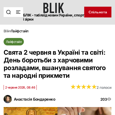
Спільнота
БЛІК - таблоїд новин України, спорт
і зірки
blik
лайфстайл
Лайфстайл
Свята 2 червня в Україні та світі:
День боротьби з харчовими
розладами, вшанування святого
та народні прикмети
★
★
★
★
★
★
★
★
★
★
2 голоси
2 червня 2026, 08:46
Анастасія Бондаренко
203