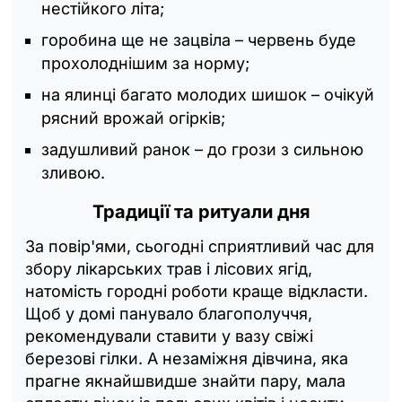
нестійкого літа;
горобина ще не зацвіла – червень буде
прохолоднішим за норму;
на ялинці багато молодих шишок – очікуй
рясний врожай огірків;
задушливий ранок – до грози з сильною
зливою.
Традиції та ритуали дня
За повір'ями, сьогодні сприятливий час для
збору лікарських трав і лісових ягід,
натомість городні роботи краще відкласти.
Щоб у домі панувало благополуччя,
рекомендували ставити у вазу свіжі
березові гілки. А незаміжня дівчина, яка
прагне якнайшвидше знайти пару, мала