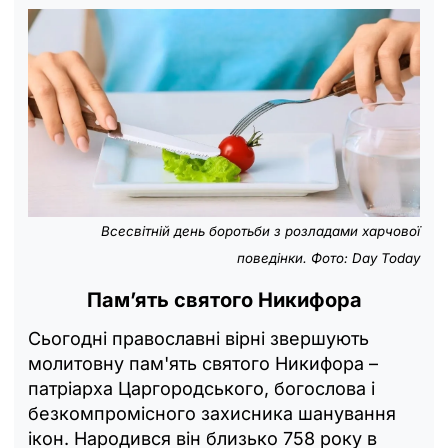
Всесвітній день боротьби з розладами харчової
поведінки. Фото: Day Today
Памʼять святого Никифора
Сьогодні православні вірні звершують
молитовну пам'ять святого Никифора –
патріарха Царгородського, богослова і
безкомпромісного захисника шанування
ікон. Народився він близько 758 року в