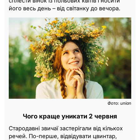
сплести вінок із польових квітів і носити
його весь день – від світанку до вечора.
Фото: unian
Чого краще уникати 2 червня
Стародавні звичаї застерігали від кількох
речей. По-перше, відвідувати цвинтар,