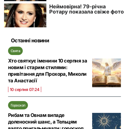
Останні новини
Свята
Хто святкує іменини 10 серпня за
новим і старим стилями:
привітання для Прохора, Миколи
та Анастасії
10 серпня 07:24
Гороскоп
Рибам та Овнам випаде
доленосний шанс, а Тельцям
варто пригальмувати: гороскоп