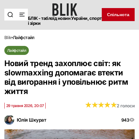
Спільнота
БЛІК - таблоїд новин України, спорт
і зірки
blik
лайфстайл
Лайфстайл
Новий тренд захоплює світ: як
slowmaxxing допомагає втекти
від вигорання і уповільнює ритм
життя
★
★
★
★
★
★
★
★
★
★
2 голоси
29 травня 2026, 20:07
Юлія Шкурат
943