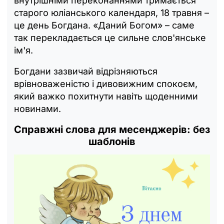
внутрішніми переконаннями тримається
старого юліанського календаря, 18 травня –
це день Богдана. «Даний Богом» – саме
так перекладається це сильне слов'янське
ім'я.
Богдани зазвичай відрізняються
врівноваженістю і дивовижним спокоєм,
який важко похитнути навіть щоденними
новинами.
Справжні слова для месенджерів: без
шаблонів