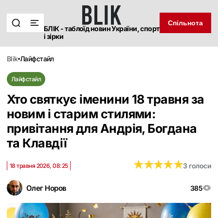
Спільнота
БЛІК - таблоїд новин України, спорт
і зірки
blik
лайфстайл
Лайфстайл
Хто святкує іменини 18 травня за
новим і старим стилями:
привітання для Андрія, Богдана
та Клавдії
★
★
★
★
★
★
★
★
★
★
3 голоси
18 травня 2026, 08:25
Олег Норов
385