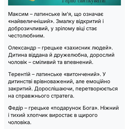
Максим – латинське ім'я, що означає
«найвеличніший». Змалку відкритий і
доброзичливий, у зрілому віці стає
честолюбним.
Олександр – грецьке «захисник людей».
Дитина віддана й дружелюбна, дорослий
чоловік – сміливий та впевнений.
Терентій – латинське «витончений». У
дитинстві врівноважений, але емоційно
закритий. Дорослішаючи, перетворюється
на справжнього стратега.
Федір – грецьке «подарунок Бога». Ніжний
і тихий хлопчик виростає в щирого
чоловіка.