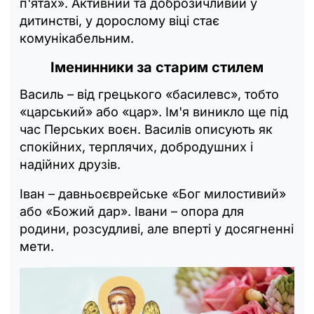
п'ятах». Активний та доброзичливий у
дитинстві, у дорослому віці стає
комунікабельним.
Іменинники за старим стилем
Василь – від грецького «басилевс», тобто
«царський» або «цар». Ім'я виникло ще під
час Перських воєн. Василів описують як
спокійних, терплячих, добродушних і
надійних друзів.
Іван – давньоєврейське «Бог милостивий»
або «Божий дар». Івани – опора для
родини, розсудливі, але вперті у досягненні
мети.