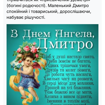
(богині родючості). Маленький Дмитро
спокійний і товариський, дорослішаючи,
набуває рішучості.