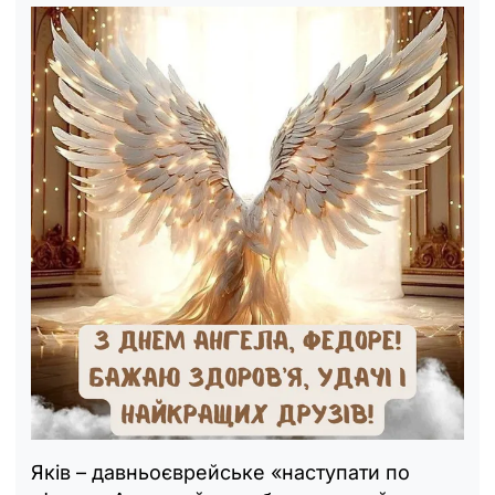
Яків – давньоєврейське «наступати по