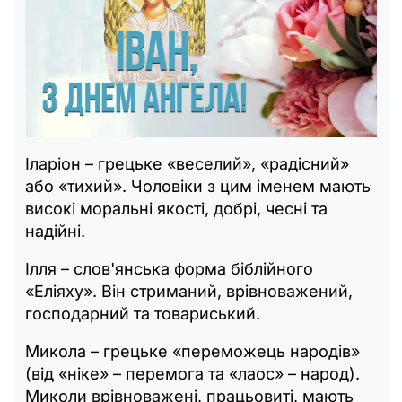
Іларіон – грецьке «веселий», «радісний»
або «тихий». Чоловіки з цим іменем мають
високі моральні якості, добрі, чесні та
надійні.
Ілля – слов'янська форма біблійного
«Еліяху». Він стриманий, врівноважений,
господарний та товариський.
Микола – грецьке «переможець народів»
(від «ніке» – перемога та «лаос» – народ).
Миколи врівноважені, працьовиті, мають