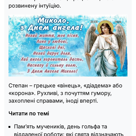
розвинену інтуїцію.
Степан – грецьке «вінець», «діадема» або
«корона». Рухливі, з почуттям гумору,
захоплені справами, іноді вперті.
Читати по темі
Памʼять мучеників, день гольфа та
віддаленої роботи: які свята відзначають