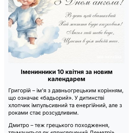
Іменинники 10 квітня за новим
календарем
Григорій – ім'я з давньогрецьким корінням,
що означає «бадьорий». У дитинстві
хлопчик імпульсивний та енергійний, але з
роками стає розсудливим.
Дмитро – теж грецького походження,
тлумачиться як «присвячений Деметрі»