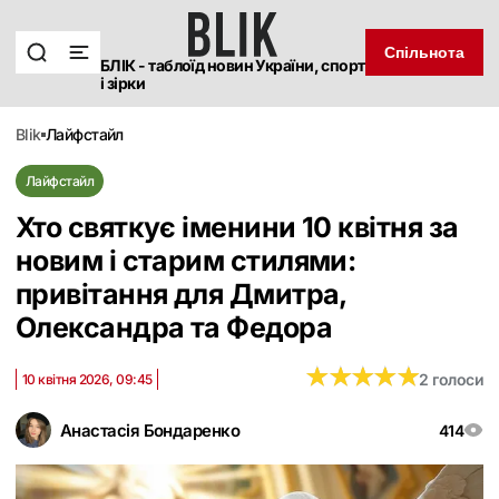
Спільнота
БЛІК - таблоїд новин України, спорт
і зірки
blik
лайфстайл
Лайфстайл
Хто святкує іменини 10 квітня за
новим і старим стилями:
привітання для Дмитра,
Олександра та Федора
★
★
★
★
★
★
★
★
★
★
2 голоси
10 квітня 2026, 09:45
Анастасія Бондаренко
414