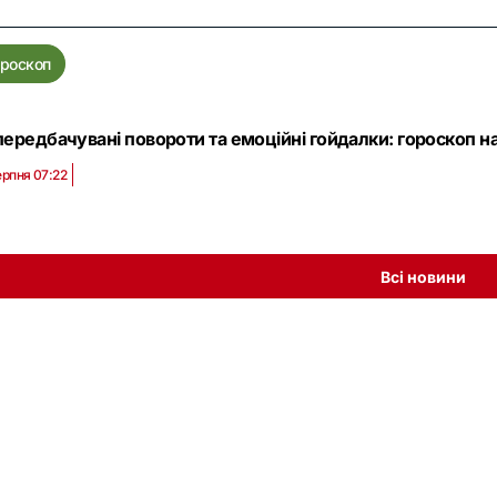
ороскоп
ередбачувані повороти та емоційні гойдалки: гороскоп на 
ерпня 07:22
Всі новини