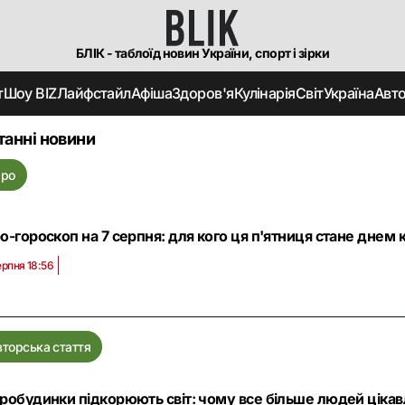
БЛІК - таблоїд новин України, спорт і зірки
т
Шоу BIZ
Лайфстайл
Афіша
Здоров'я
Кулінарія
Світ
Україна
Авт
танні новини
аро
о-гороскоп на 7 серпня: для кого ця п'ятниця стане днем 
ерпня 18:56
вторська стаття
робудинки підкорюють світ: чому все більше людей ціка