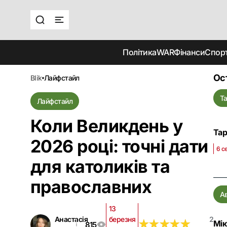
Політика
WAR
Фінанси
Спор
Ос
blik
лайфстайл
Т
Лайфстайл
Коли Великдень у
Тар
2026 році: точні дати
6 с
для католиків та
православних
А
13
Анастасія
березня
2
★
★
★
★
★
★
★
★
★
★
Мік
815