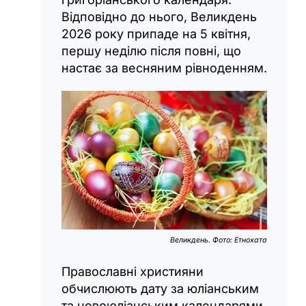
Відповідно до нього, Великдень
2026 року припаде на 5 квітня,
першу неділю після повні, що
настає за весняним рівноденням.
Великдень. Фото: Етнохата
Православні християни
обчислюють дату за юліанським
та новоюліанським календарями.