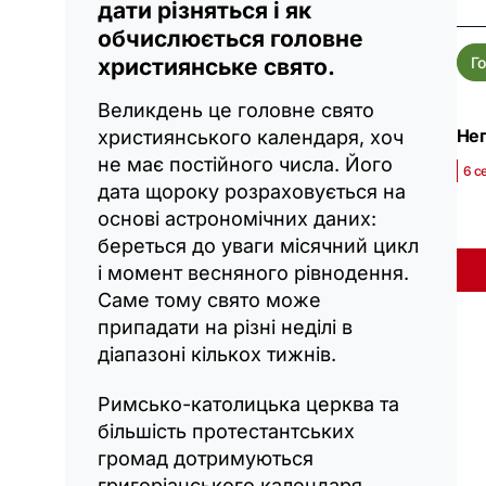
дати різняться і як
обчислюється головне
Г
християнське свято.
Великдень це головне свято
Неп
християнського календаря, хоч
не має постійного числа. Його
6 с
дата щороку розраховується на
основі астрономічних даних:
береться до уваги місячний цикл
і момент весняного рівнодення.
Саме тому свято може
припадати на різні неділі в
діапазоні кількох тижнів.
Римсько-католицька церква та
більшість протестантських
громад дотримуються
григоріанського календаря.