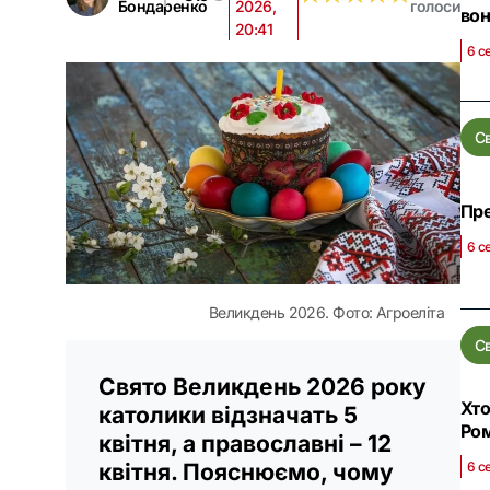
Бондаренко
2026,
голоси
вон
20:41
6 с
С
Пре
6 с
Великдень 2026. Фото: Агроеліта
С
Свято Великдень 2026 року
Хто
католики відзначать 5
Ро
квітня, а православні – 12
6 с
квітня. Пояснюємо, чому