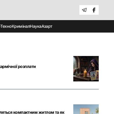
о
Техно
Кримінал
Наука
Азарт
кармічної розплати
вляться компактним житлом та як