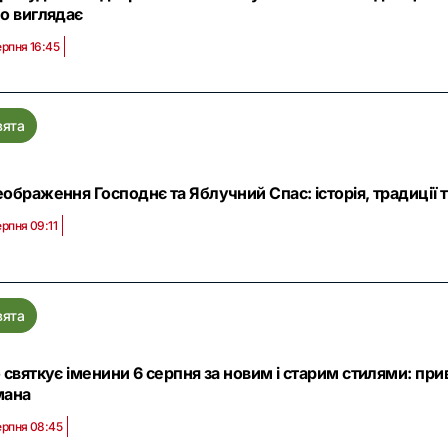
о виглядає
ерпня 16:45
вята
ображення Господнє та Яблучний Спас: історія, традиції т
ерпня 09:11
вята
 святкує іменини 6 серпня за новим і старим стилями: при
мана
ерпня 08:45