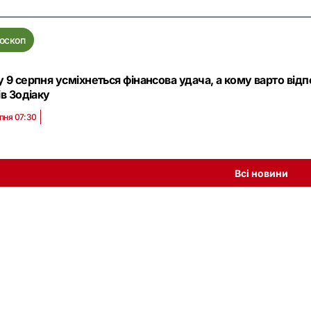
оскоп
 9 серпня усміхнеться фінансова удача, а кому варто відп
ів Зодіаку
пня 07:30
Всі новини