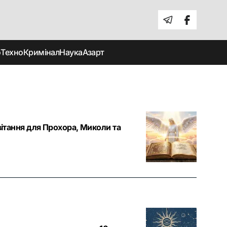
о
Техно
Кримінал
Наука
Азарт
вітання для Прохора, Миколи та