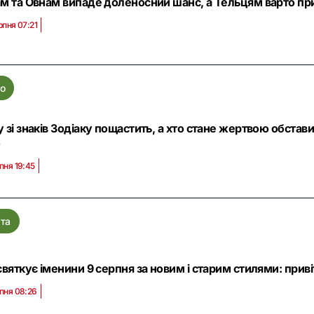
м та Овнам випаде доленосний шанс, а Тельцям варто при
рпня 07:21
о
 зі знаків Зодіаку пощастить, а хто стане жертвою обстави
о
пня 19:45
та
святкує іменини 9 серпня за новим і старим стилями: приві
пня 08:26