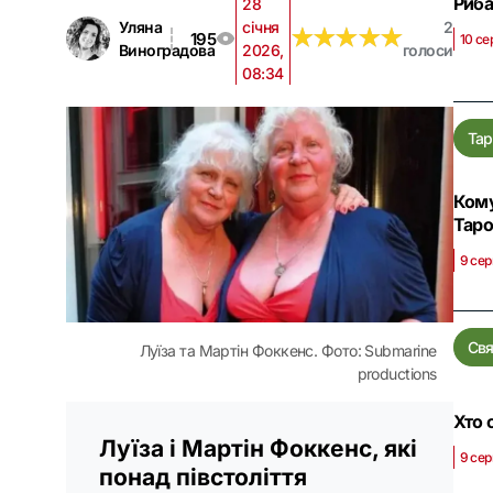
Риба
28
Уляна
січня
2
★
★
★
★
★
★
★
★
★
★
195
10 се
Виноградова
2026,
голоси
08:34
Тар
Кому
Тар
9 сер
Свя
Луїза та Мартін Фоккенс. Фото: Submarine
productions
Хто 
Луїза і Мартін Фоккенс, які
9 сер
понад півстоліття