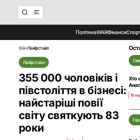
Політика
WAR
Фінанси
Спор
Ост
blik
лайфстайл
Свя
Лайфстайл
355 000 чоловіків і
Хто 
Анас
півстоліття в бізнесі:
10 се
найстаріші повії
світу святкують 83
Гор
роки