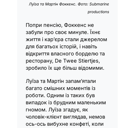
Луїза та Мартін Фоккенс. Фото: Submarine
productions
Попри пенсію, Фоккенс не
забули про своє минуле. Їхнє
життя і кар’єра стали джерелом
для багатьох історій, і навіть
відкриття власного борделю та
ресторану, De Twee Stiertjes,
зробило їх ще більш відомими.
Луїза та Мартін запам’ятали
багато смішних моментів із
роботи. Одним із таких був
випадок із брудним маленьким
гномом. Луїза згадує, як
чоловік-клієнт виглядав, немов
ось-ось вибухне конфеті, коли