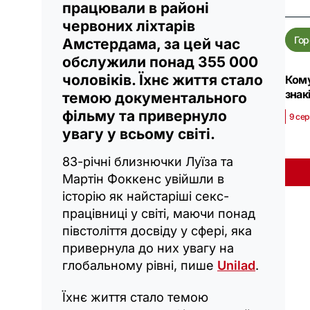
працювали в районі
червоних ліхтарів
Гор
Амстердама, за цей час
обслужили понад 355 000
чоловіків. Їхнє життя стало
Кому
знак
темою документального
фільму та привернуло
9 сер
увагу у всьому світі.
83-річні близнючки Луїза та
Мартін Фоккенс увійшли в
історію як найстаріші секс-
працівниці у світі, маючи понад
півстоліття досвіду у сфері, яка
привернула до них увагу на
глобальному рівні, пише
Unilad
.
Їхнє життя стало темою