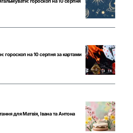
гальмувати: гороскоп на 10 серпня
н: гороскоп на 10 серпня за картами
тання для Матвія, Івана та Антона