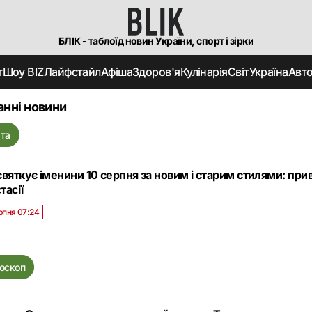
БЛІК - таблоїд новин України, спорт і зірки
т
Шоу BIZ
Лайфстайл
Афіша
Здоров'я
Кулінарія
Світ
Україна
Авт
анні новини
та
святкує іменини 10 серпня за новим і старим стилями: при
тасії
рпня 07:24
оскоп