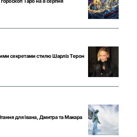
 гороскоп Таро на 8 серпня
якими секретами стилю Шарліз Терон
ітання для Івана, Дмитра та Макара