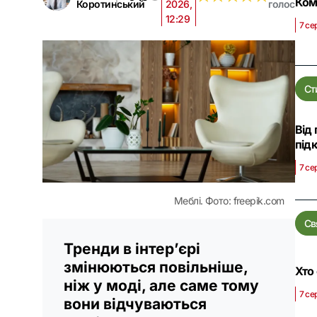
Ком
Коротинський
2026,
голос
12:29
7 се
Ст
Від
під
7 се
Меблі. Фото: freepik.com
Св
Тренди в інтер’єрі
змінюються повільніше,
Хто
ніж у моді, але саме тому
7 се
вони відчуваються