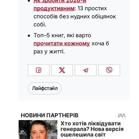
Як зробити 2026-й
продуктивним
: 13 простих
способів без нудних обіцянок
собі.
Топ–5 книг, які варто
прочитати кожному
хоча б
раз у житті.
Лайфстайл