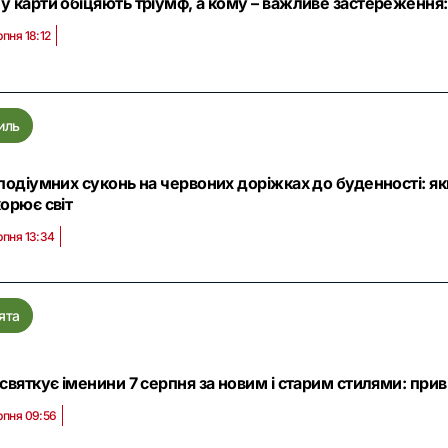
у карти обіцяють тріумф, а кому – важливе застереження:
рпня 18:12
иль
 подіумних суконь на червоних доріжках до буденності: 
корює світ
рпня 13:34
ята
 святкує іменини 7 серпня за новим і старим стилями: прив
рпня 09:56