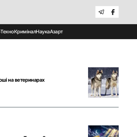
о
Техно
Кримінал
Наука
Азарт
роші на ветеринарах