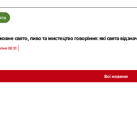
ята
овне свято, пиво та мистецтво говоріння: які свята відзнача
рпня 08:51
Всі новини