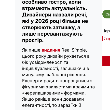
особливо гостро, коли
втрачають актуальність.
Дизайнери назвали речі,
Св
які у 2026 році більше не
створюють затишку, а
Церк
лише перевантажують
7 се
простір.
Як пише
видання
Real Simple,
цього року дизайн рухається в
бік усвідомленості та
індивідуальності, залишаючи в
минулому шаблонні рішення.
Експерти радять попрощатися з
фігурними хвилястими краями та
«черепашковими» формами.
Якщо раніше вони додавали
елегантності, то зараз їхній