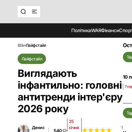
Політика
WAR
Фінанси
Спор
Ост
blik
лайфстайл
Тв
Лайфстайл
Виглядають
10 
інфантильно: головні
7 се
антитренди інтер'єру
2026 року
Та
25
Денис
січня
1
★
★
★
★
★
★
★
★
★
★
540