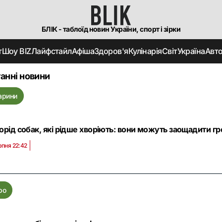
БЛІК - таблоїд новин України, спорт і зірки
т
Шоу BIZ
Лайфстайл
Афіша
Здоров'я
Кулінарія
Світ
Україна
Авт
анні новини
арини
порід собак, які рідше хворіють: вони можуть заощадити г
рпня 22:42
ро