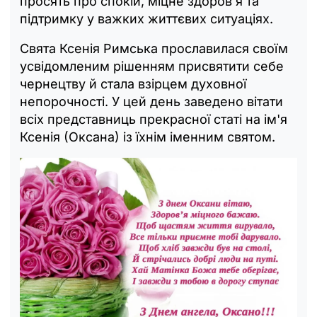
просять про спокій, міцне здоров'я та
підтримку у важких життєвих ситуаціях.
Свята Ксенія Римська прославилася своїм
усвідомленим рішенням присвятити себе
чернецтву й стала взірцем духовної
непорочності. У цей день заведено вітати
всіх представниць прекрасної статі на ім'я
Ксенія (Оксана) із їхнім іменним святом.