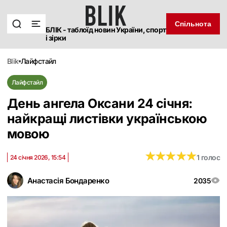
Спільнота
БЛІК - таблоїд новин України, спорт
і зірки
blik
лайфстайл
Лайфстайл
День ангела Оксани 24 січня:
найкращі листівки українською
мовою
★
★
★
★
★
★
★
★
★
★
1 голос
24 січня 2026, 15:54
Анастасія Бондаренко
2035