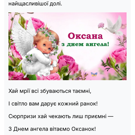
найщасливішої долі.
Хай мрії всі збуваються таємні,
І світло вам дарує кожний ранок!
Сюрпризи хай чекають лиш приємні —
З Днем ангела вітаємо Оксанок!