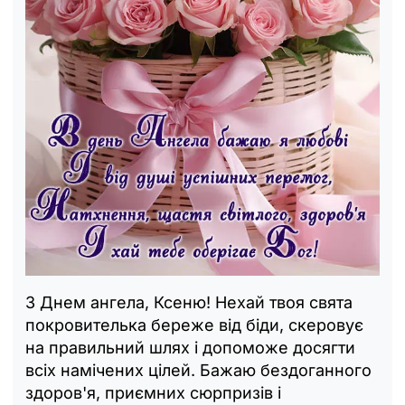
З Днем ангела, Ксеню! Нехай твоя свята
покровителька береже від біди, скеровує
на правильний шлях і допоможе досягти
всіх намічених цілей. Бажаю бездоганного
здоров'я, приємних сюрпризів і