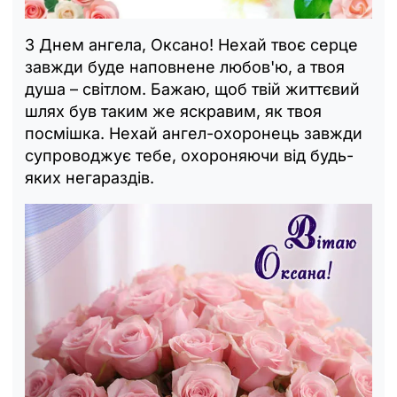
З Днем ангела, Оксано! Нехай твоє серце
завжди буде наповнене любов'ю, а твоя
душа – світлом. Бажаю, щоб твій життєвий
шлях був таким же яскравим, як твоя
посмішка. Нехай ангел-охоронець завжди
супроводжує тебе, охороняючи від будь-
яких негараздів.