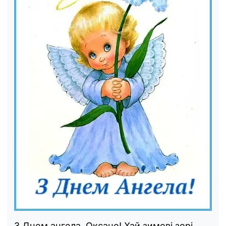
З Днем ангела, Оксано! Хай зимові зорі