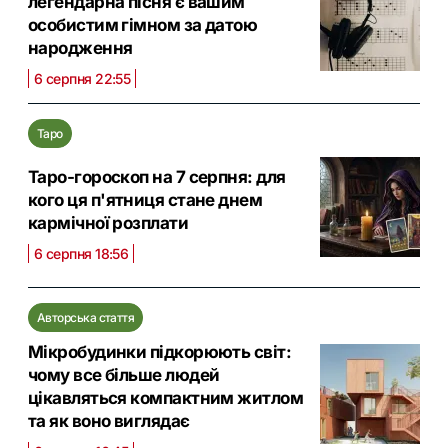
легендарна пісня є вашим
особистим гімном за датою
народження
6 серпня 22:55
Таро
Таро-гороскоп на 7 серпня: для
кого ця п'ятниця стане днем
кармічної розплати
6 серпня 18:56
Авторська стаття
Мікробудинки підкорюють світ:
чому все більше людей
цікавляться компактним житлом
та як воно виглядає