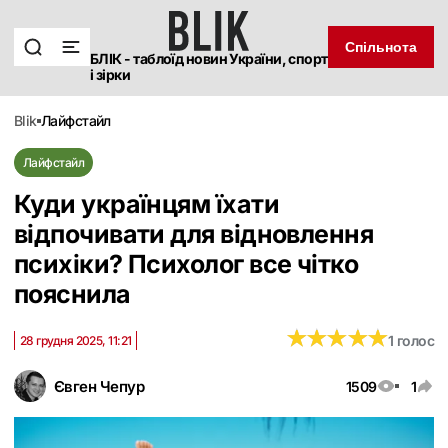
Спільнота
БЛІК - таблоїд новин України, спорт
і зірки
blik
лайфстайл
Лайфстайл
Куди українцям їхати
відпочивати для відновлення
психіки? Психолог все чітко
пояснила
★
★
★
★
★
★
★
★
★
★
1 голос
28 грудня 2025, 11:21
Євген Чепур
1509
1