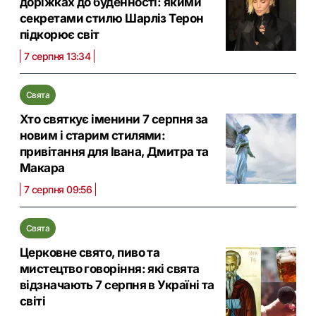
доріжках до буденності: якими
секретами стилю Шарліз Терон
підкорює світ
7 серпня 13:34
Свята
Хто святкує іменини 7 серпня за
новим і старим стилями:
привітання для Івана, Дмитра та
Макара
7 серпня 09:56
Свята
Церковне свято, пиво та
мистецтво говоріння: які свята
відзначають 7 серпня в Україні та
світі