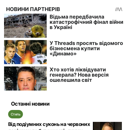
Останні новини
Стиль
Від подіумних суконь на червоних