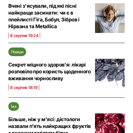
Вчені з'ясували, під які пісні
найкраще засинати: чи є в
плейлисті Гіга, Бобул, Зібров і
Нірвана та Metallica
8 серпня 19:24
Поради
Секрет міцного здоров'я: лікарі
розповіло про користь щоденного
вживання чорносливу
8 серпня 18:19
Їжа
Більше, ніж у м'ясі: дієтологи
назвали п'ять найкращих фруктів
з високим вмістом білка