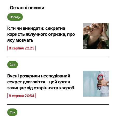
Останні новини
Поради
Їсти чи викидати: секретна
користь яблучного огризка, про
яку мовчать
8 серпня 22:23
Світ
Вчені розкрили несподіваний
секрет довголіття – цей орган
захищає від старіння та хвороб
8 серпня 20:54
Сон