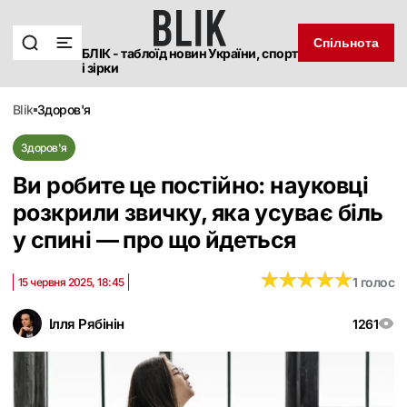
Спільнота
БЛІК - таблоїд новин України, спорт
і зірки
blik
здоров'я
Здоров'я
Ви робите це постійно: науковці
розкрили звичку, яка усуває біль
у спині — про що йдеться
★
★
★
★
★
★
★
★
★
★
1 голос
15 червня 2025, 18:45
Ілля Рябінін
1261