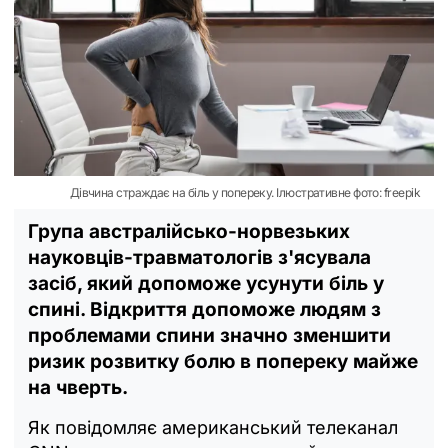
Дівчина страждає на біль у попереку. Ілюстративне фото: freepik
Група австралійсько-норвезьких
науковців-травматологів з'ясувала
засіб, який допоможе усунути біль у
спині. Відкриття допоможе людям з
проблемами спини значно зменшити
ризик розвитку болю в попереку майже
на чверть.
Як повідомляє американський телеканал