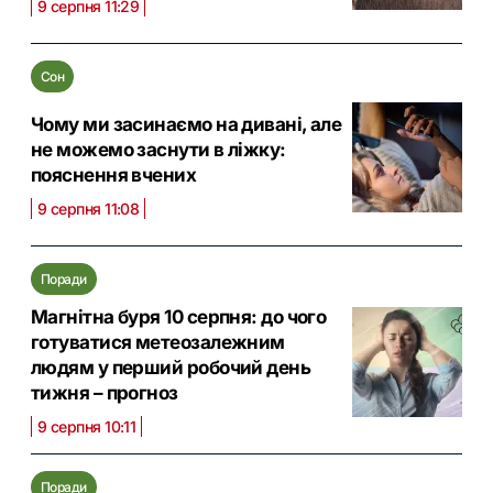
9 серпня 11:29
Сон
Чому ми засинаємо на дивані, але
не можемо заснути в ліжку:
пояснення вчених
9 серпня 11:08
Поради
Магнітна буря 10 серпня: до чого
готуватися метеозалежним
людям у перший робочий день
тижня – прогноз
9 серпня 10:11
Поради