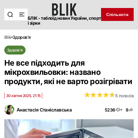
Спільнота
БЛІК - таблоїд новин України, спорт
і зірки
blik
здоров'я
Здоров'я
Не все підходить для
мікрохвильовки: названо
продукти, які не варто розігрівати
★
★
★
★
★
★
★
★
★
★
5 голосів
30 квітня 2025, 21:15
Анастасія Станіславська
5236
9