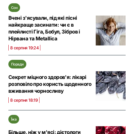
Сон
Вчені з'ясували, під які пісні
найкраще засинати: чи є в
плейлисті Гіга, Бобул, Зібров і
Нірвана та Metallica
8 серпня 19:24
Поради
Секрет міцного здоров'я: лікарі
розповіло про користь щоденного
вживання чорносливу
8 серпня 18:19
Їжа
Більше, ніж у м'ясі: дієтологи