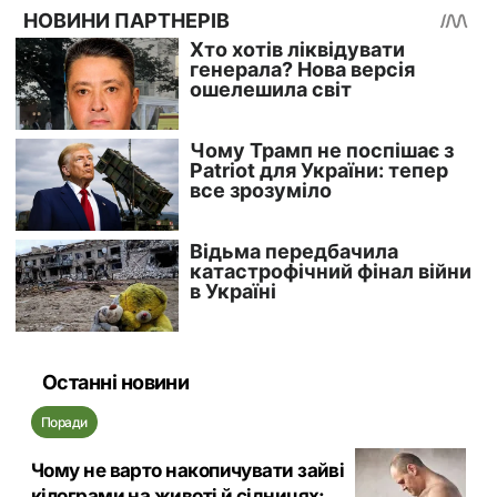
Останні новини
Поради
Чому не варто накопичувати зайві
кілограми на животі й сідницях: