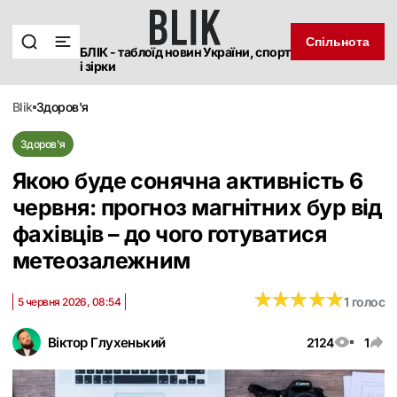
Спільнота
БЛІК - таблоїд новин України, спорт
і зірки
blik
здоров'я
Здоров'я
Якою буде сонячна активність 6
червня: прогноз магнітних бур від
фахівців – до чого готуватися
метеозалежним
★
★
★
★
★
★
★
★
★
★
1 голос
5 червня 2026, 08:54
Віктор Глухенький
2124
1