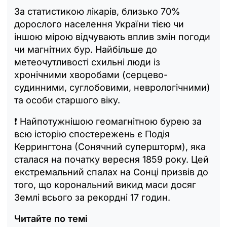
За статистикою лікарів, близько 70%
дорослого населення України тією чи
іншою мірою відчувають вплив змін погоди
чи магнітних бур. Найбільше до
метеочутливості схильні люди із
хронічними хворобами (серцево-
судинними, суглобовими, неврологічними)
та особи старшого віку.
❗️ Найпотужнішою геомагнітною бурею за
всю історію спостережень є Подія
Керрингтона (Сонячний супершторм), яка
сталася на початку вересня 1859 року. Цей
екстремальний спалах на Сонці призвів до
того, що корональний викид маси досяг
Землі всього за рекордні 17 годин.
Читайте по темі