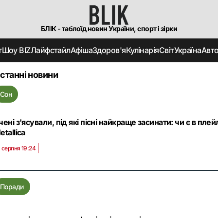
БЛІК - таблоїд новин України, спорт і зірки
т
Шоу BIZ
Лайфстайл
Афіша
Здоров'я
Кулінарія
Світ
Україна
Авт
станні новини
Сон
чені з'ясували, під які пісні найкраще засинати: чи є в плейл
etallica
 серпня 19:24
Поради