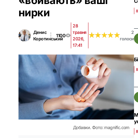
«вбивають» ваші
С
нирки
8
28
Денис
травня
2
★
★
★
★
★
★
★
★
★
★
1100
Коротинський
2026,
голоси
17:41
Б
8
М
у
Добавки. Фото: magnific.com
8