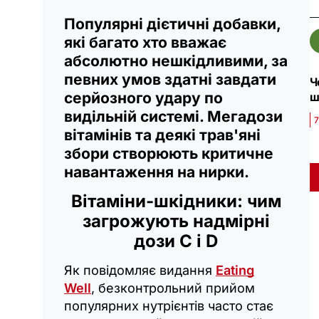
Популярні дієтичні добавки,
які багато хто вважає
абсолютно нешкідливими, за
певних умов здатні завдати
Ч
серйозного удару по
ш
видільній системі. Мегадози
7
вітамінів та деякі трав'яні
збори створюють критичне
навантаження на нирки.
Вітаміни-шкідники: чим
загрожують надмірні
дози C і D
Як повідомляє видання
Eating
Well
, безконтрольний прийом
популярних нутрієнтів часто стає