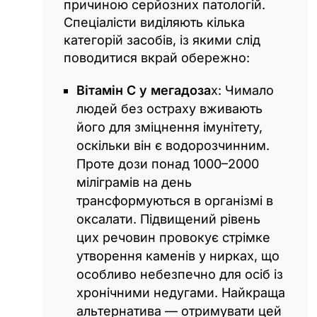
причиною серйозних патологій.
Спеціалісти виділяють кілька
категорій засобів, із якими слід
поводитися вкрай обережно:
Вітамін С у мегадоза
х: Чимало
людей без остраху вживають
його для зміцнення імунітету,
оскільки він є водорозчинним.
Проте дози понад 1000–2000
міліграмів на день
трансформуються в організмі в
оксалати. Підвищений рівень
цих речовин провокує стрімке
утворення каменів у нирках, що
особливо небезпечно для осіб із
хронічними недугами. Найкраща
альтернатива — отримувати цей