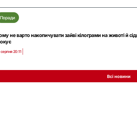
Поради
ому не варто накопичувати зайві кілограми на животі й сід
окує
 серпня 20:11
Всі новини