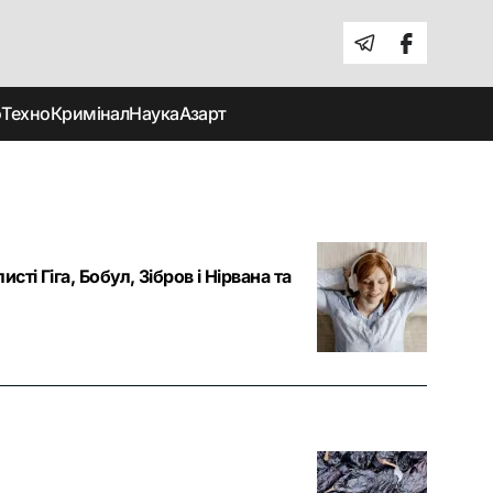
о
Техно
Кримінал
Наука
Азарт
исті Гіга, Бобул, Зібров і Нірвана та