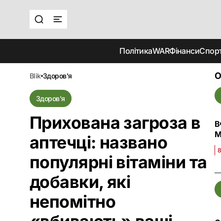
Політика
WAR
Фінанси
Спор
О
blik
здоров'я
Здоров'я
Прихована загроза в
В
M
аптечці: названо
8
популярні вітаміни та
добавки, які
непомітно