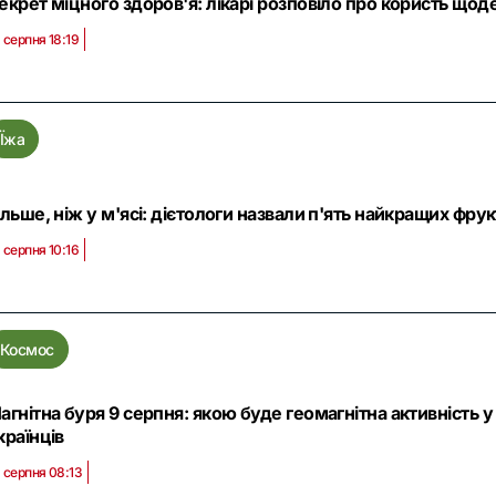
екрет міцного здоров'я: лікарі розповіло про користь що
 серпня 18:19
Їжа
ільше, ніж у м'ясі: дієтологи назвали п'ять найкращих фрук
 серпня 10:16
Космос
агнітна буря 9 серпня: якою буде геомагнітна активність у
країнців
 серпня 08:13