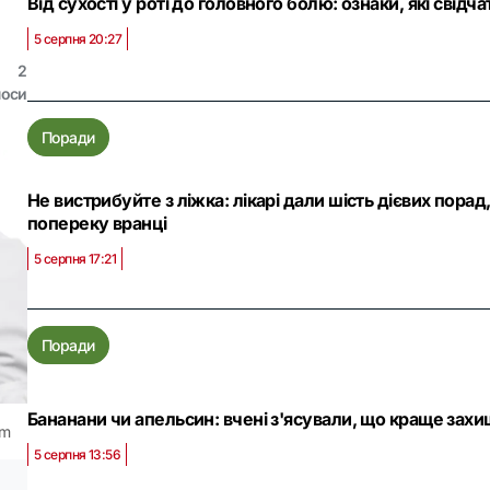
Від сухості у роті до головного болю: ознаки, які свід
5 серпня 20:27
2
лоси
Поради
Не вистрибуйте з ліжка: лікарі дали шість дієвих порад
попереку вранці
5 серпня 17:21
Поради
Бананани чи апельсин: вчені з'ясували, що краще захи
om
5 серпня 13:56