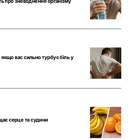
чать про зневоднення організму
, якщо вас сильно турбує біль у
щає серце та судини