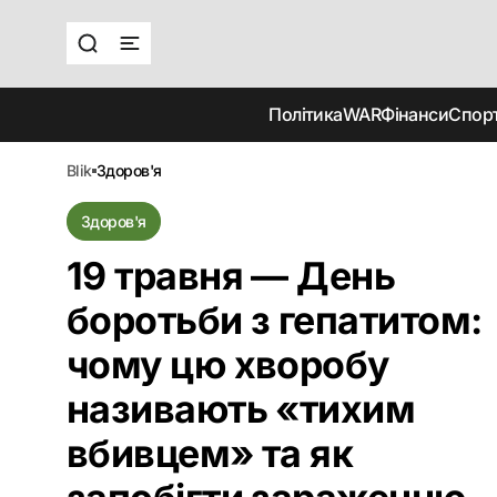
Політика
WAR
Фінанси
Спор
blik
здоров'я
Здоров'я
19 травня — День
боротьби з гепатитом:
чому цю хворобу
називають «тихим
вбивцем» та як