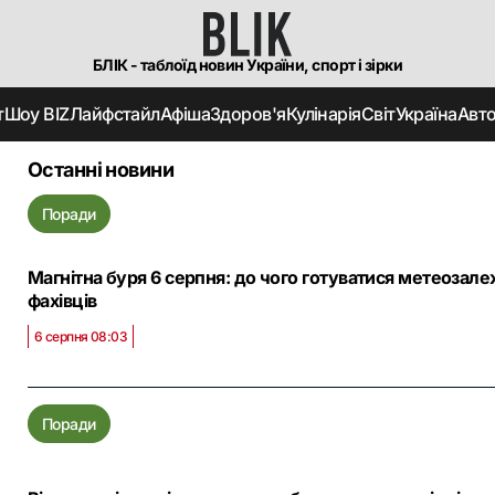
БЛІК - таблоїд новин України, спорт і зірки
т
Шоу BIZ
Лайфстайл
Афіша
Здоров'я
Кулінарія
Світ
Україна
Авт
Останні новини
Поради
Магнітна буря 6 серпня: до чого готуватися метеозал
фахівців
6 серпня 08:03
Поради