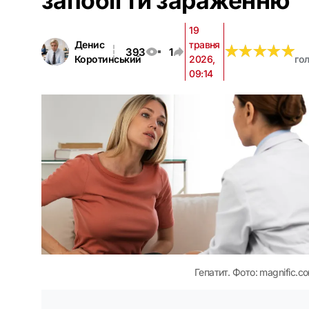
запобігти зараженню
19
Денис
травня
★
★
★
★
★
★
★
★
★
★
393
1
Коротинський
2026,
го
09:14
Гепатит. Фото: magnific.c