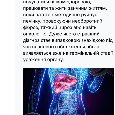
почуватися цілком здоровою,
працювати та жити звичним життям,
поки патоген методично руйнує її
печінку, провокуючи необоротний
фіброз, тяжкий цироз або навіть
онкологію. Дуже часто страшний
діагноз стає випадковою знахідкою під
час планового обстеження або ж
виявляється вже на термінальній стадії
ураження органу.