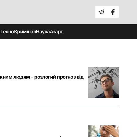
о
Техно
Кримінал
Наука
Азарт
ежним людям – розлогий прогноз від