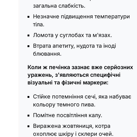
загальна слабкість.
Незначне підвищення температури
тіла.
Ломота у суглобах та м'язах.
Втрата апетиту, нудота та іноді
блювання.
Коли ж печінка зазнає вже серйозних
уражень, з'являються специфічні
візуальні та фізичні маркери:
Стійке потемніння сечі, яка набуває
кольору темного пива.
Помітне посвітління калу.
Виражена жовтяниця, котра
охоплює шкіру і склери очей.