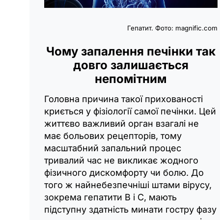
Гепатит. Фото: magnific.com
Чому запалення печінки так
довго залишається
непомітним
Головна причина такої прихованості
криється у фізіології самої печінки. Цей
життєво важливий орган взагалі не
має больових рецепторів, тому
масштабний запальний процес
тривалий час не викликає жодного
фізичного дискомфорту чи болю. До
того ж найнебезпечніші штами вірусу,
зокрема гепатити B і C, мають
підступну здатність минати гостру фазу