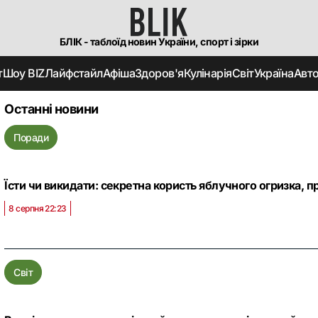
БЛІК - таблоїд новин України, спорт і зірки
т
Шоу BIZ
Лайфстайл
Афіша
Здоров'я
Кулінарія
Світ
Україна
Авт
Останні новини
Поради
Їсти чи викидати: секретна користь яблучного огризка, п
8 серпня 22:23
Світ