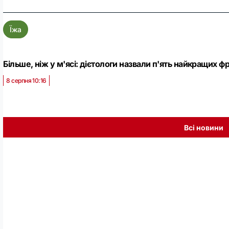
Їжа
Більше, ніж у м'ясі: дієтологи назвали п'ять найкращих ф
8 серпня 10:16
Всі новини