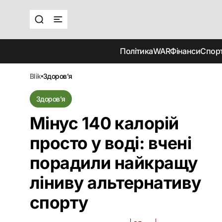
Політика
WAR
Фінанси
Спор
blik
здоров'я
Здоров'я
Мінус 140 калорій
просто у воді: вчені
порадили найкращу
ліниву альтернативу
спорту