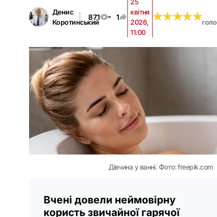
25
Денис
квітня
★
★
★
★
★
★
★
★
★
★
871
1
Коротинський
2026,
голо
11:00
Дівчина у ванні. Фото: freepik.com
Вчені довели неймовірну
користь звичайної гарячої