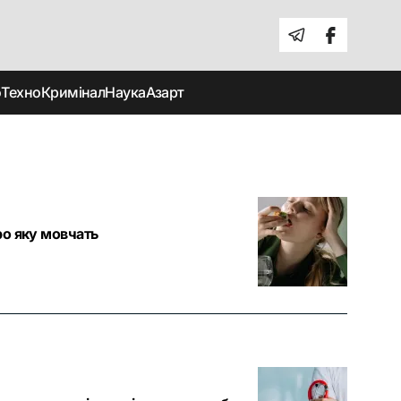
о
Техно
Кримінал
Наука
Азарт
ро яку мовчать