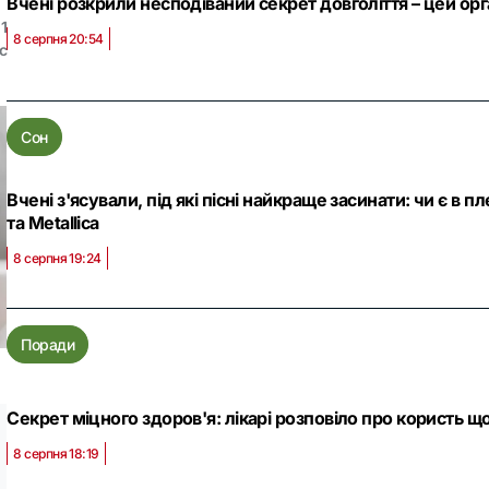
Вчені розкрили несподіваний секрет довголіття – цей орг
1
8 серпня 20:54
с
Сон
Вчені з'ясували, під які пісні найкраще засинати: чи є в пле
та Metallica
8 серпня 19:24
Поради
Секрет міцного здоров'я: лікарі розповіло про користь
8 серпня 18:19