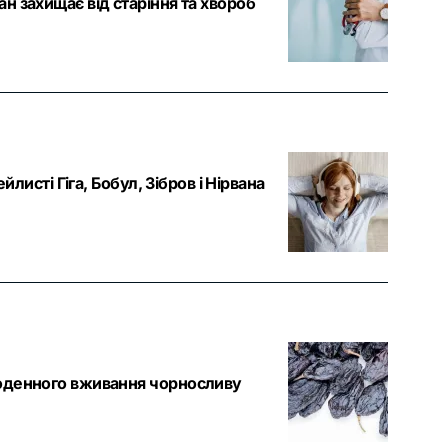
ан захищає від старіння та хвороб
йлисті Гіга, Бобул, Зібров і Нірвана
 щоденного вживання чорносливу